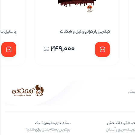
کیتاریچ بار کرانچ وانیل و شکلات
پاستیل قار
249,000
جربه‌خرید‌لذتبخش
بسته‌بندی‌مقاوم‌وشیک
یــد‌سریـع‌و‌آســان
بهترین‌بسته‌بندی‌برای‌هدیه