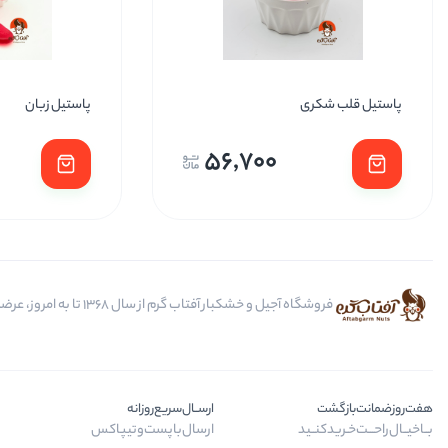
پاستیل قلب شکری
پاستیل زبان
56,700
فروشگاه آجیل و خشکبار آفتاب گرم از سال 1368 تا به امروز، عرضه کننده مرغوب ترین محصولات آجیل، خشکبار، انواع تنقلات، ادویه و باکس کادویی است.
هفت‌روز‌ضمانت‌بازگشت
ارســال‌سریع‌روزانه
بــا‌خیــال‌راحـــت‌خـرید‌کنــید
ارسال‌با‌پست‌و‌تیپاکس