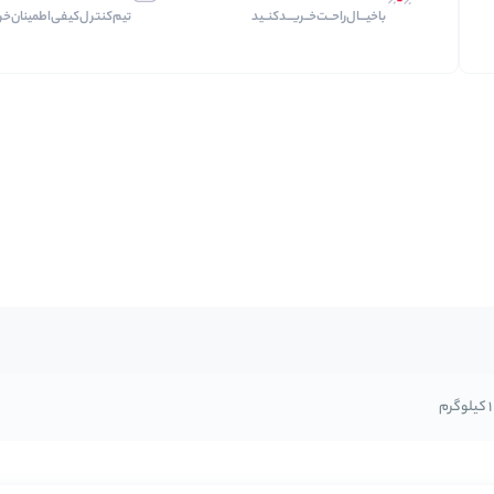
با‌خیـــال‌راحــت‌‌‌خــریـــد‌کنــید
تیم‌کنترل‌کیفی‌اطمینان‌خر