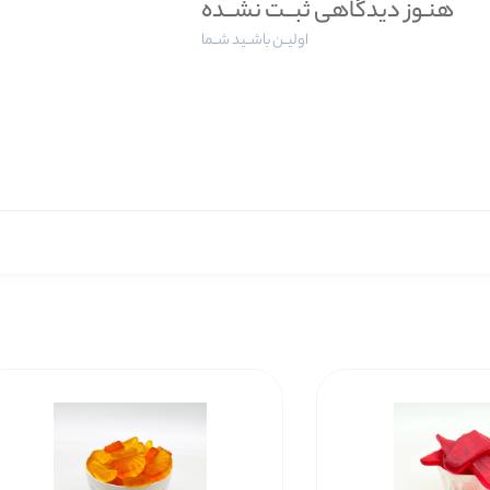
هنـوز دیدگاهی ثبــت نشــده
اولیــن باشــید شــما