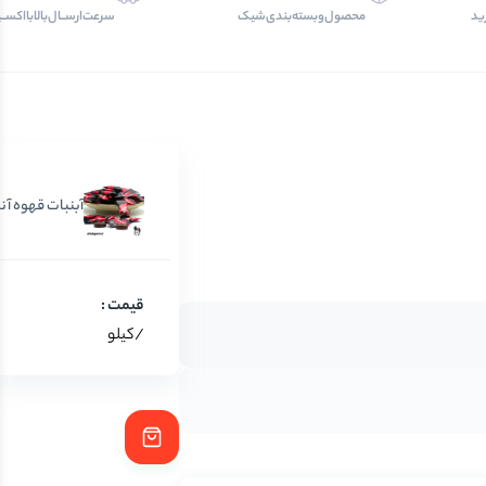
ید
محصول‌و‌بسته‌بندی‌‌شیک
سرعت‌ارســال‌بالابااکسـ
آبنبات قهوه آنا
/کیلو