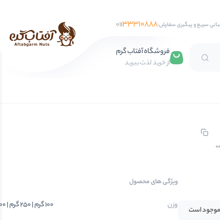
33310888
011
بانی سریع و پیگیری سفارش:
فروشگاه آفتاب گرم
از خرید لذت ببرید
تخمه آفتابگردان
تخمه کدو
تخمه جابانی
تخمه هندوانه
0
فندق
ویژگی های محصول
مغز فندق
فندق با پوست
وزن
100 گرم | 250 گرم | 500 گرم | 750 گرم | 1 کیلوگرم