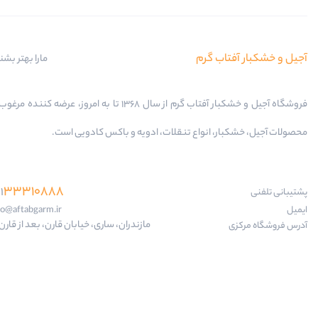
آجیل و خشکبار آفتاب گرم
مارا بهتر بشن
فروشگاه آجیل و خشکبار آفتاب گرم از سال 1368 تا به امروز، عرضه کننده
محصولات آجیل، خشکبار، انواع تنقلات، ادویه و باکس کادویی است.
33310888
1
پشتیبانی تلفنی
ایمیل
fo@aftabgarm.ir
مازندران، ساری، خیابان قارن، بعد از قارن 18
آدرس‌ فروشگاه مرکزی