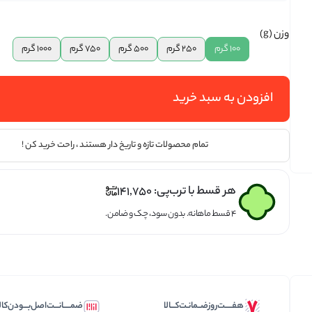
تخمه ها
وزن (g)
100 گرم
250 گرم
500 گرم
750 گرم
1000 گرم
افزودن به سبد خرید
تمام محصولات تازه و تاریخ دار هستند ، راحت خرید کن !
هر قسط با ترب‌پی:
141,750
۴ قسط ماهانه. بدون سود، چک و ضامن.
هفـــــت‌روز‌ضــمانـت‌کـــالا
ضمـــــانـــت‌اصل‌بـــودن‌کال