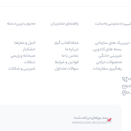
دسترسی‌به‌سایت
راهنمای مشتریان
محبوب‌ترین‌دسته‌
اسید!
 مرغوب ترین
پک های سازمانی
مجله آفتاب گرم
آجیل و مغزها
بسته های کادویی
درباره ما
خشکبار
شیرینی خانگی
تماس با ما
صبحانه و رژیمی
محصولات حراجی
قوانین و شرایط
تنقلات
رهگیری سفارشات
سوالات متداول
شیرینی و شکلات
01
in
مجـــوز‌های‌دریافت‌شده
PERMISSIONS RECEIVED