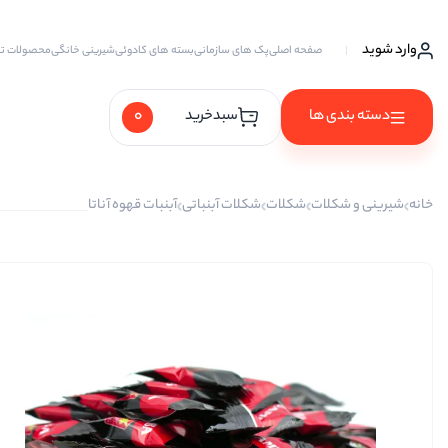
وارد شوید
صفحه اصلی
پک های سازمانی
بسته های کادوئی
شیرینی خانگی
محصولات ت
0
دسته بندی ها
سبدخرید
آجیل ها
خانه
شیرینی و شکلات
شکلات
شکلات آبنباتی
آبنبات قهوه آناتا
آجیل خام
آجیل چهار مغز
آجیل سه مغز
آجیل شیرین
آجیل مخلوط
پسته
پسته احمد آقایی