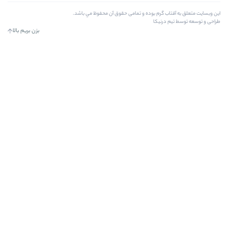
رم بوده و تمامی حقوق آن محفوظ مي باشد.
کا
بزن بریم بالا