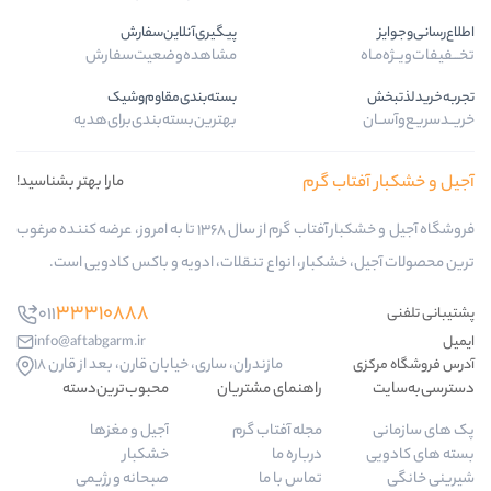
پیگیری‌آنلاین‌سفارش
مشاهده‌وضعیت‌سفارش
بسته‌بندی‌مقاوم‌وشیک
بهترین‌بسته‌بندی‌برای‌هدیه
ب گرم
مارا بهتر بشناسید!
فروشگاه آجیل و خشکبار آفتاب گرم از سال 1368 تا به امروز، عرضه کننده مرغوب
کبار، انواع تنقلات، ادویه و باکس کادویی است.
33310888
011
info@aftabgarm.ir
مازندران، ساری، خیابان قارن، بعد از قارن 18
راهنمای مشتریان
محبوب‌ترین‌دسته‌
مجله آفتاب گرم
آجیل و مغزها
درباره ما
خشکبار
تماس با ما
صبحانه و رژیمی