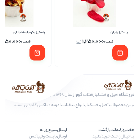
پاستیل کرم نوشابه ای
پاس
1,250,000
1,250,
فروشگاه آجیل و خشکبار آفتاب گرم از سال 1368 تا به امروز، عرضه کننده مرغوب
کبار، انواع تنقلات، ادویه و باکس کادویی است.
ارســال‌سریع‌روزانه
ـید
ارسال‌با‌پست‌و‌تیپاکس