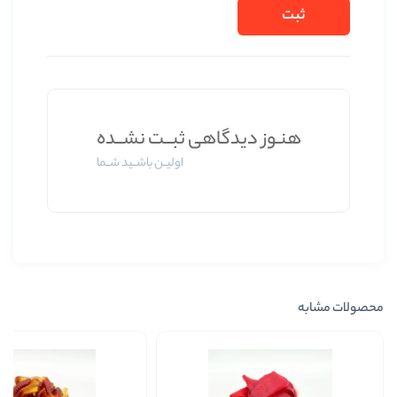
وز دیدگاهی ثبــت نشــده
اولیــن باشــید شــما