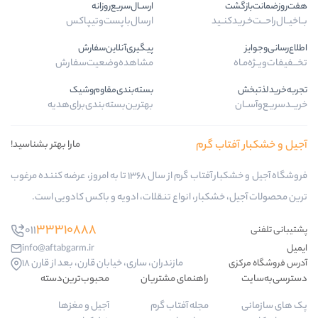
ارســال‌سریع‌روزانه
ـید
ارسال‌با‌پست‌و‌تیپاکس
پیگیری‌آنلاین‌سفارش
مشاهده‌وضعیت‌سفارش
بسته‌بندی‌مقاوم‌وشیک
بهترین‌بسته‌بندی‌برای‌هدیه
ب گرم
مارا بهتر بشناسید!
فروشگاه آجیل و خشکبار آفتاب گرم از سال 1368 تا به امروز، عرضه کننده مرغوب
کبار، انواع تنقلات، ادویه و باکس کادویی است.
33310888
011
info@aftabgarm.ir
مازندران، ساری، خیابان قارن، بعد از قارن 18
راهنمای مشتریان
محبوب‌ترین‌دسته‌
مجله آفتاب گرم
آجیل و مغزها