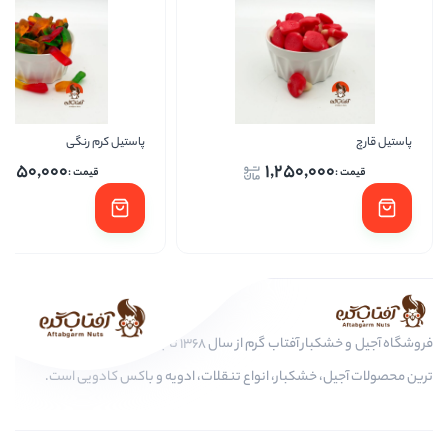
پاستیل کرم رنگی
پاس
1,250,000
1,250,
فروشگاه آجیل و خشکبار آفتاب گرم از سال 1368 تا به امروز، عرضه کننده مرغوب
کبار، انواع تنقلات، ادویه و باکس کادویی است.