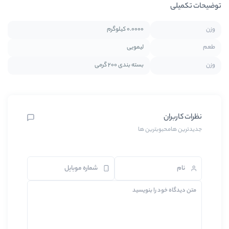
0.0000 کیلوگرم
لیمویی
بسته بندی 200 گرمی
بترین ها