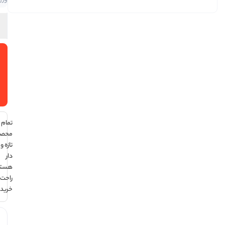
بندی
200
گرمی
افزودن
به سبد
خرید
تمام
محصولات
تازه و تاریخ
دار
هستند ،
راحت
خرید کن !
هر قسط