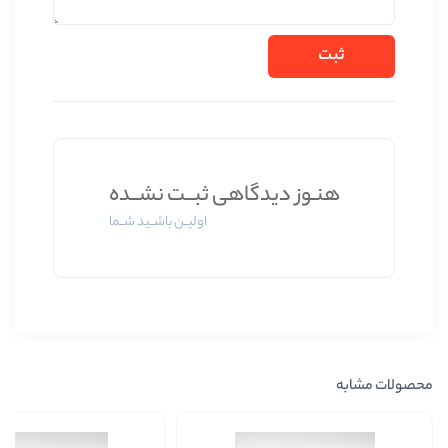
وز دیدگاهی ثبــت نشــده
اولیــن باشــید شــما