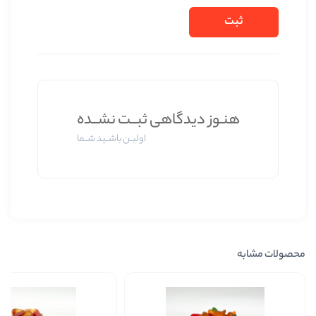
ز دیدگاهی ثبــت نشــده
اولیــن باشــید شــما