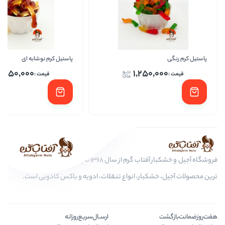
پاستیل کرم نوشابه ای
پاست
1,250,000
1,250
فروشگاه آجیل و خشکبار آفتاب گرم از سال 1368 تا به امروز، عرضه کننده مرغوب
کبار، انواع تنقلات، ادویه و باکس کادویی است.
ارســال‌سریع‌روزانه