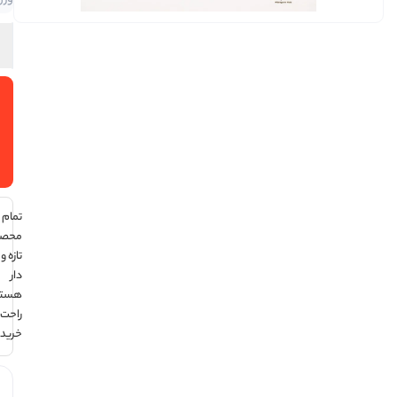
بندی
100
گرمی
افزودن
به سبد
خرید
تمام
محصولات
تازه و تاریخ
دار
هستند ،
راحت
خرید کن !
هر قسط