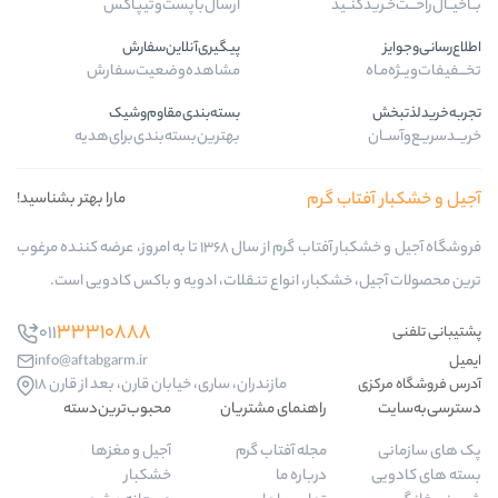
ید
ارسال‌با‌پست‌و‌تیپاکس
پیگیری‌آنلاین‌سفارش
مشاهده‌وضعیت‌سفارش
بسته‌بندی‌مقاوم‌وشیک
بهترین‌بسته‌بندی‌برای‌هدیه
 گرم
مارا بهتر بشناسید!
فروشگاه آجیل و خشکبار آفتاب گرم از سال 1368 تا به امروز، عرضه کننده مرغوب
کبار، انواع تنقلات، ادویه و باکس کادویی است.
33310888
011
info@aftabgarm.ir
مازندران، ساری، خیابان قارن، بعد از قارن 18
راهنمای مشتریان
محبوب‌ترین‌دسته‌
مجله آفتاب گرم
آجیل و مغزها
درباره ما
خشکبار