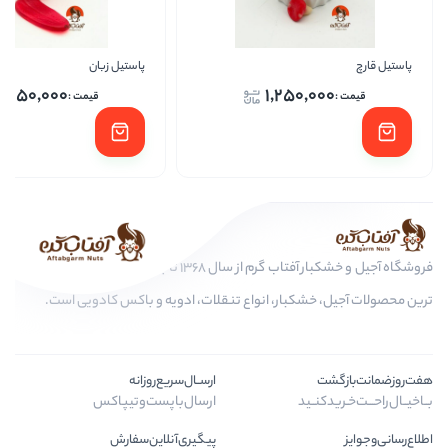
پاستیل زبان
کیت
1,250,000
1,250,
ا
فروشگاه آجیل و خشکبار آفتاب گرم از سال 1368 تا به امروز، عرضه کننده مرغوب
کبار، انواع تنقلات، ادویه و باکس کادویی است.
ارســال‌سریع‌روزانه
ـید
ارسال‌با‌پست‌و‌تیپاکس
پیگیری‌آنلاین‌سفارش