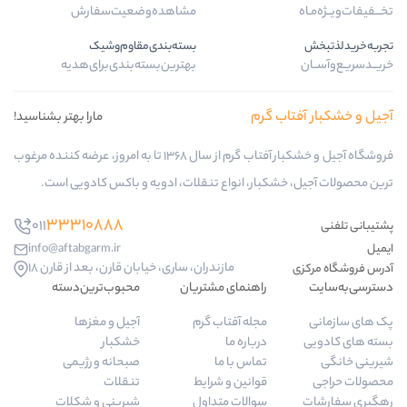
مشاهده‌وضعیت‌سفارش
بسته‌بندی‌مقاوم‌وشیک
بهترین‌بسته‌بندی‌برای‌هدیه
ب گرم
مارا بهتر بشناسید!
فروشگاه آجیل و خشکبار آفتاب گرم از سال 1368 تا به امروز، عرضه کننده مرغوب
کبار، انواع تنقلات، ادویه و باکس کادویی است.
33310888
011
info@aftabgarm.ir
مازندران، ساری، خیابان قارن، بعد از قارن 18
راهنمای مشتریان
محبوب‌ترین‌دسته‌
مجله آفتاب گرم
آجیل و مغزها
درباره ما
خشکبار
تماس با ما
صبحانه و رژیمی
قوانین و شرایط
تنقلات
سوالات متداول
شیرینی و شکلات