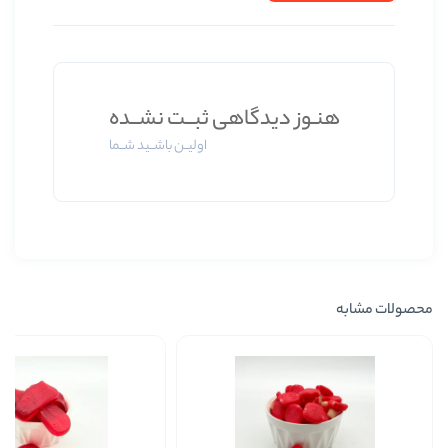
وز دیدگاهی ثبــت نشــده
اولیــن باشــید شــما