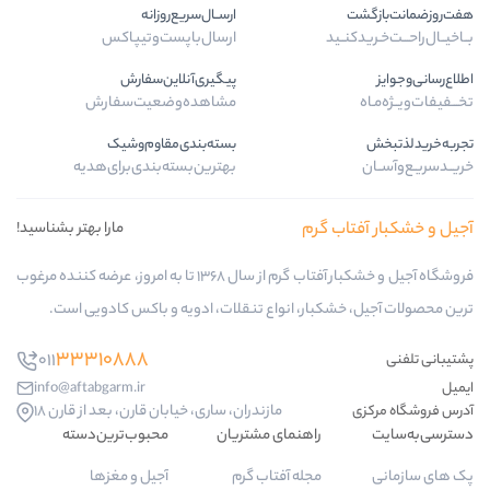
ارســال‌سریع‌روزانه
ارسال‌با‌پست‌و‌تیپاکس
پیگیری‌آنلاین‌سفارش
مشاهده‌وضعیت‌سفارش
بسته‌بندی‌مقاوم‌وشیک
بهترین‌بسته‌بندی‌برای‌هدیه
گرم
مارا بهتر بشناسید!
فروشگاه آجیل و خشکبار آفتاب گرم از سال 1368 تا به امروز، عرضه کننده مرغوب
ار، انواع تنقلات، ادویه و باکس کادویی است.
33310888
011
info@aftabgarm.ir
مازندران، ساری، خیابان قارن، بعد از قارن 18
راهنمای مشتریان
محبوب‌ترین‌دسته‌
مجله آفتاب گرم
آجیل و مغزها