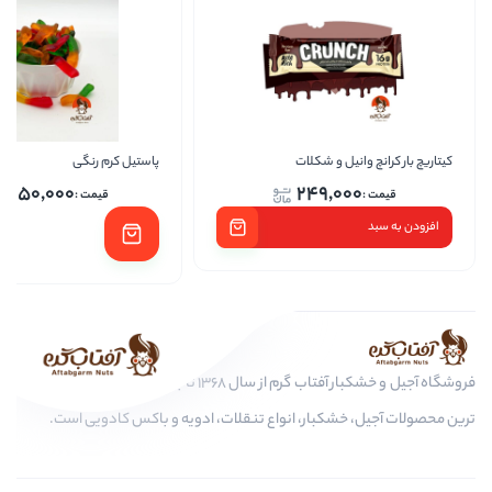
 شکلات
پاستیل کرم رنگی
پاستی
1,250,000
249
فروشگاه آجیل و خشکبار آفتاب گرم از سال 1368 تا به امروز، عرضه کننده مرغوب
ار، انواع تنقلات، ادویه و باکس کادویی است.