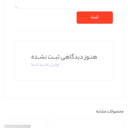
 دیدگاهی ثبــت نشــده
اولیــن باشــید شــما