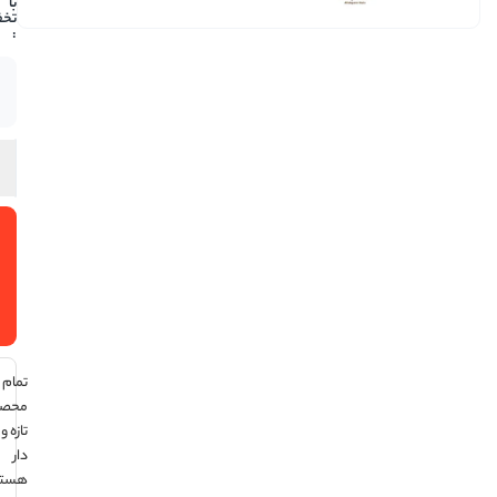
219,450
موجود
در انبار
افزودن
به سبد
خرید
تمام
محصولات
تازه و تاریخ
دار
هستند ،