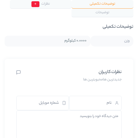
ی
نظرات
0
0.0000 کیلوگرم
ین ها