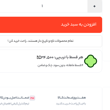
تخمه ها
افزودن به سبد خرید
تمام محصولات تازه و تاریخ دار هستند ، راحت خرید کن !
هر قسط با ترب‌پی:
34,500
۴ قسط ماهانه. بدون سود، چک و ضامن.
هفـــــت‌روز‌ضــمانـت‌کـــالا
ضمـــــانـــت‌اصل‌بـــودن‌کال
با‌خیـــال‌راحــت‌‌‌خــریـــد‌کنــید
تیم‌کنترل‌کیفی‌اطمینان‌خر