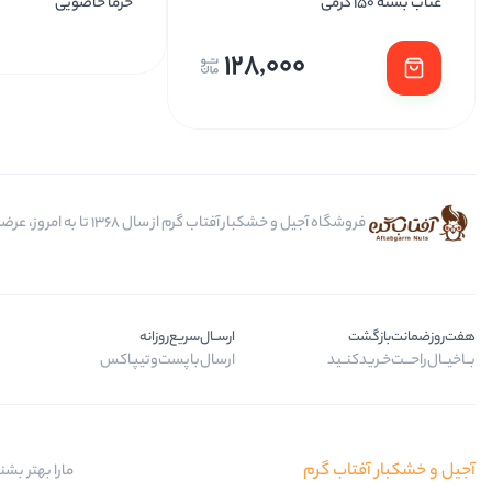
عناب بسته 150 گرمی
خرما خاصویی
128,000
فروشگاه آجیل و خشکبار آفتاب گرم از سال 1368 تا به امروز، عرضه کننده مرغوب ترین محصولات آجیل، خشکبار، انواع تنقلات، ادویه و باکس کادویی است.
هفت‌روز‌ضمانت‌بازگشت
ارســال‌سریع‌روزانه
بــا‌خیــال‌راحـــت‌خـرید‌کنــید
ارسال‌با‌پست‌و‌تیپاکس
آجیل و خشکبار آفتاب گرم
مارا بهتر بشن