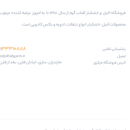
فروشگاه آجیل و خشکبار آفتاب گرم از سال 1368 تا به امروز، عرضه کننده
محصولات آجیل، خشکبار، انواع تنقلات، ادویه و باکس کادویی است.
33310888
1
پشتیبانی تلفنی
ایمیل
fo@aftabgarm.ir
مازندران، ساری، خیابان قارن، بعد از قارن 18
آدرس‌ فروشگاه مرکزی