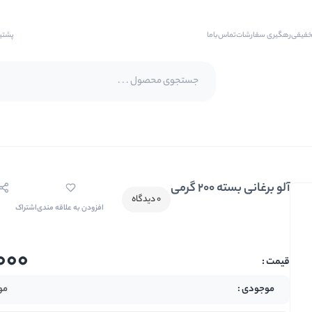
خفیفی
رهگیری سفارشات
تماس‌با‌ما
پشتی
پسته اکبری
پسته فندقی
آلو برغانی بسته ۲۰۰ گرمی
بادام
0 دیدگاه
افزودن به علاقه مندی
اشتراک
بادام هندی
بادام درختی
000
بادام زمینی
بادام زمینی روکش دار
مو