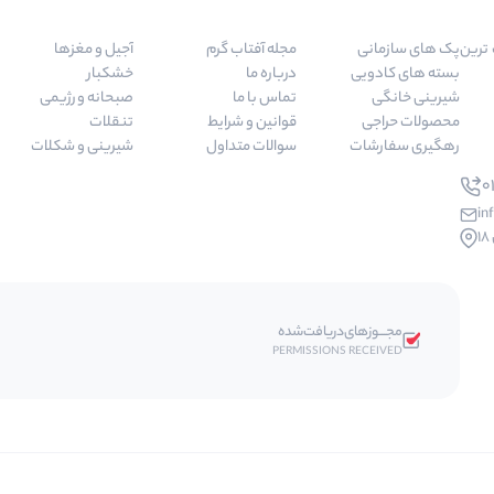
 مرغوب ترین
پک های سازمانی
مجله آفتاب گرم
آجیل و مغزها
بسته های کادویی
درباره ما
خشکبار
شیرینی خانگی
تماس با ما
صبحانه و رژیمی
محصولات حراجی
قوانین و شرایط
تنقلات
رهگیری سفارشات
سوالات متداول
شیرینی و شکلات
01
in
مجـــوز‌های‌دریافت‌شده
PERMISSIONS RECEIVED