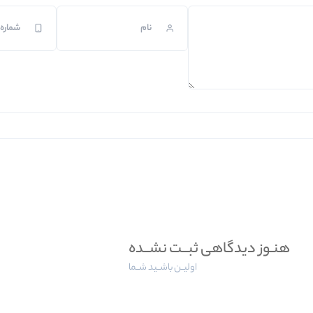
هنـوز دیدگاهی ثبــت نشــده
اولیــن باشــید شــما