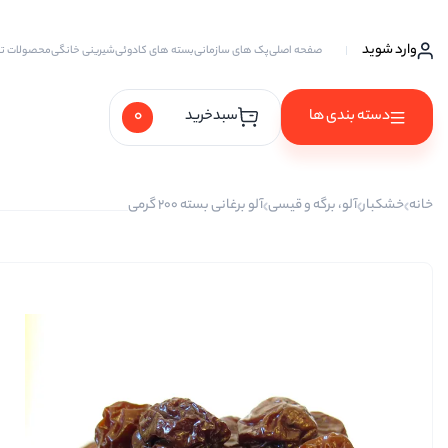
وارد شوید
صفحه اصلی
پک های سازمانی
بسته های کادوئی
شیرینی خانگی
محصولات ت
0
دسته بندی ها
سبدخرید
آجیل ها
خانه
خشکبار
آلو، برگه و قیسی
آلو برغانی بسته ۲۰۰ گرمی
آجیل خام
آجیل چهار مغز
آجیل سه مغز
آجیل شیرین
آجیل مخلوط
پسته
پسته احمد آقایی