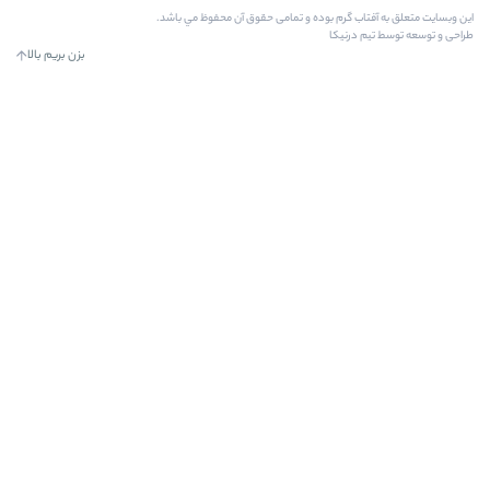
رم بوده و تمامی حقوق آن محفوظ مي باشد.
کا
بزن بریم بالا