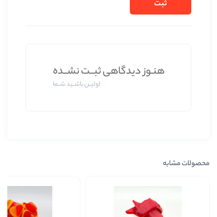
وز دیدگاهی ثبــت نشــده
اولیــن باشــید شــما