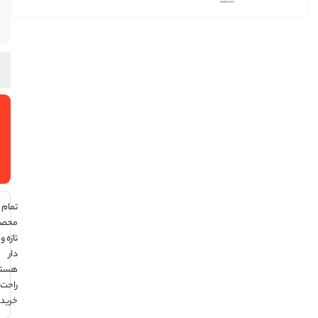
موجود
در انبار
افزودن
به سبد
خرید
تمام
محصولات
تازه و تاریخ
دار
هستند ،
راحت
خرید کن !