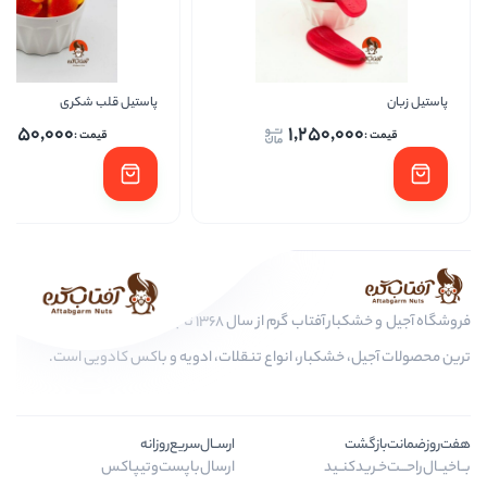
پاستیل قلب شکری
کیت
1,250,000
1,250,
ا
فروشگاه آجیل و خشکبار آفتاب گرم از سال 1368 تا به امروز، عرضه کننده مرغوب
کبار، انواع تنقلات، ادویه و باکس کادویی است.
ارســال‌سریع‌روزانه
ـید
ارسال‌با‌پست‌و‌تیپاکس