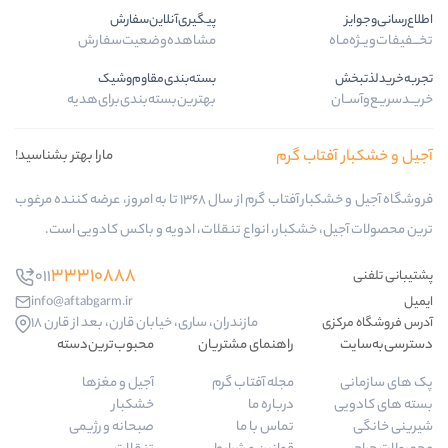
پیگیری‌آنلاین‌سفارش
مشاهده‌وضعیت‌سفارش
بسته‌بندی‌مقاوم‌وشیک
بهترین‌بسته‌بندی‌برای‌هدیه
ب گرم
مارا بهتر بشناسید!
فروشگاه آجیل و خشکبار آفتاب گرم از سال 1368 تا به امروز، عرضه کننده مرغوب
کبار، انواع تنقلات، ادویه و باکس کادویی است.
33310888
011
info@aftabgarm.ir
مازندران، ساری، خیابان قارن، بعد از قارن 18
راهنمای مشتریان
محبوب‌ترین‌دسته‌
مجله آفتاب گرم
آجیل و مغزها
درباره ما
خشکبار
تماس با ما
صبحانه و رژیمی