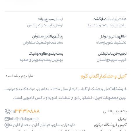
ارســال‌سریع‌روزانه
ـید
ارسال‌با‌پست‌و‌تیپاکس
پیگیری‌آنلاین‌سفارش
مشاهده‌وضعیت‌سفارش
بسته‌بندی‌مقاوم‌وشیک
بهترین‌بسته‌بندی‌برای‌هدیه
ب گرم
مارا بهتر بشناسید!
فروشگاه آجیل و خشکبار آفتاب گرم از سال 1368 تا به امروز، عرضه کننده مرغوب
کبار، انواع تنقلات، ادویه و باکس کادویی است.
33310888
011
info@aftabgarm.ir
مازندران، ساری، خیابان قارن، بعد از قارن 18