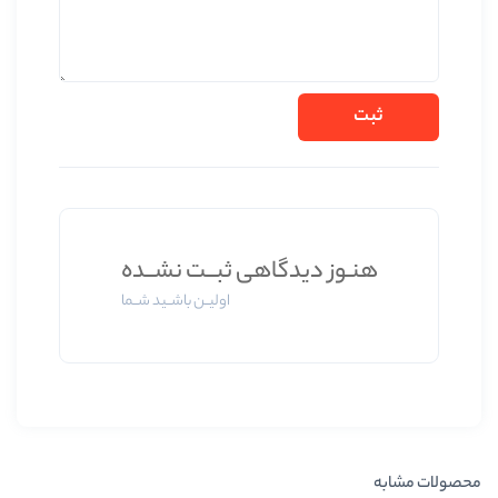
ز دیدگاهی ثبــت نشــده
اولیــن باشــید شــما