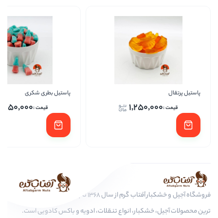
پاستیل بطری شکری
پاس
1,250,000
1,250,
فروشگاه آجیل و خشکبار آفتاب گرم از سال 1368 تا به امروز، عرضه کننده مرغوب
کبار، انواع تنقلات، ادویه و باکس کادویی است.