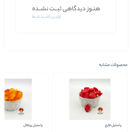
 دیدگاهی ثبــت نشــده
اولیــن باشــید شــما
پاستیل پرتقال
کیتاریچ