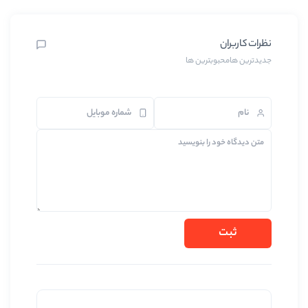
ین ها