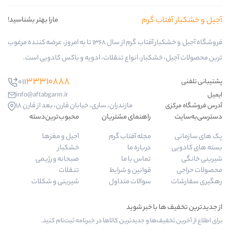
گرم
مارا بهتر بشناسید!
فروشگاه آجیل و خشکبار آفتاب گرم از سال 1368 تا به امروز، عرضه کننده مرغوب
ار، انواع تنقلات، ادویه و باکس کادویی است.
33310888
011
info@aftabgarm.ir
مازندران، ساری، خیابان قارن، بعد از قارن 18
راهنمای مشتریان
محبوب‌ترین‌دسته‌
مجله آفتاب گرم
آجیل و مغزها
درباره ما
خشکبار
تماس با ما
صبحانه و رژیمی
قوانین و شرایط
تنقلات
سوالات متداول
شیرینی و شکلات
 و جدیدترین کالاها در خبرنامه ثبت‌نام کنید.