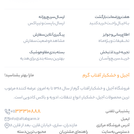
ارســال‌سریع‌روزانه
ارسال‌با‌پست‌و‌تیپاکس
پیگیری‌آنلاین‌سفارش
مشاهده‌وضعیت‌سفارش
بسته‌بندی‌مقاوم‌وشیک
بهترین‌بسته‌بندی‌برای‌هدیه
م
مارا بهتر بشناسید!
فروشگاه آجیل و خشکبار آفتاب گرم از سال 1368 تا به امروز، عرضه کننده مرغوب
، انواع تنقلات، ادویه و باکس کادویی است.
33310888
011
info@aftabgarm.ir
مازندران، ساری، خیابان قارن، بعد از قارن 18
هنمای مشتریان
محبوب‌ترین‌دسته‌