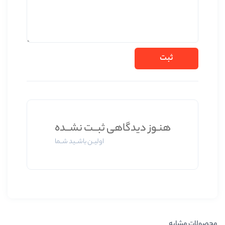
یدگاهی ثبــت نشــده
اولیــن باشــید شــما