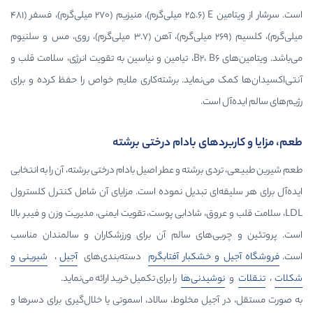
است. سرشار از ویتامین E (۲۵.۶ میلی‌گرم)، منیزیم (۲۷۰ میلی‌گرم)، فسفر (۴۸۱
میلی‌گرم)، کلسیم (۲۶۹ میلی‌گرم)، آهن (۳.۷ میلی‌گرم)، روی، مس و سلنیوم
می‌باشد. ویتامین‌های B2، B6، تیامین و نیاسین به تقویت انرژی، سلامت قلب و
ماید. برشته‌کاری ملایم خواص را حفظ کرده و برای
.
ی بادام درختی برشته
ته و عطر اصیل بادام درختی برشته، آن را به انتخابی
 تبدیل نموده است. مزایای آن شامل کنترل کلسترول
، شادابی پوست، تقویت ایمنی، مدیریت وزن و فیبر بالا
ای سالم آن برای ورزشکاران و سالمندان مناسب
کبار آفتابگرم
دسته‌بندی‌های
آجیل
،
شیرینی و
نی‌ها
را برای تکمیل خرید ارائه می‌نماید.
مخلوط، سالاد، اسموتی یا خلال‌گیری برای دسرها و