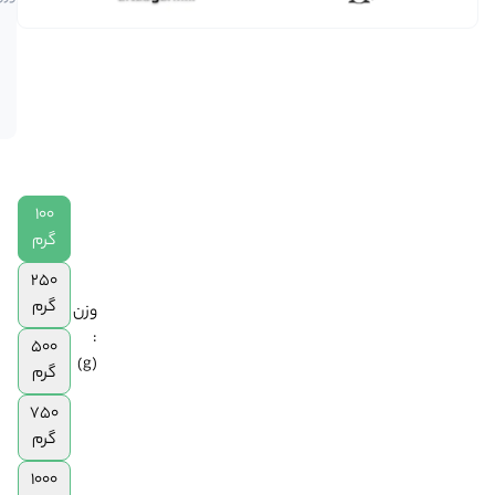
فقط 2
|
عدد در
250
انبار
گرم
موجود
|
است
500
گرم
|
750
100
گرم
|
گرم
1
250
کیلوگرم
گرم
وزن
:
500
(g)
گرم
750
گرم
1000