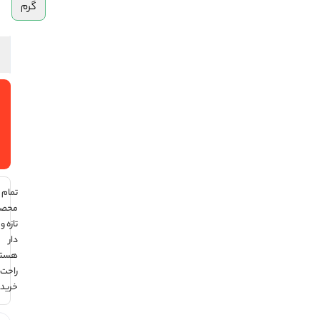
گرم
افزودن
به سبد
خرید
تمام
محصولات
تازه و تاریخ
دار
هستند ،
راحت
خرید کن !