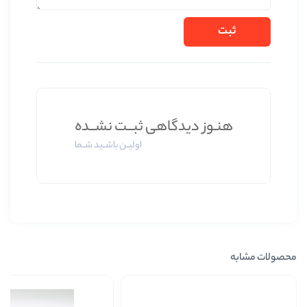
ز دیدگاهی ثبــت نشــده
اولیــن باشــید شــما