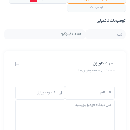
0.0000 کیلوگرم
رین ها