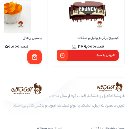
و شکلات
پاستیل پرتقال
پاستی
1,250,000
249,
فروشگاه آجیل و خشکبار آفتاب گرم از سال 1368 تا به امروز، عرضه کننده مرغوب
بار، انواع تنقلات، ادویه و باکس کادویی است.
ارســال‌سریع‌روزانه