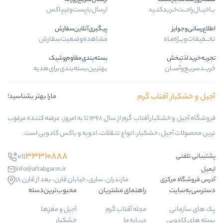
د
ارسال‌با‌پست‌و‌تیپاکس
پیگیری‌آنلاین‌سفارش
مشاهده‌وضعیت‌سفارش
بسته‌بندی‌مقاوم‌وشیک
بهترین‌بسته‌بندی‌برای‌هدیه
 گرم
مارا بهتر بشناسید!
فروشگاه آجیل و خشکبار آفتاب گرم از سال 1368 تا به امروز، عرضه کننده مرغوب
بار، انواع تنقلات، ادویه و باکس کادویی است.
33310888
011
info@aftabgarm.ir
مازندران، ساری، خیابان قارن، بعد از قارن 18
راهنمای مشتریان
محبوب‌ترین‌دسته‌
مجله آفتاب گرم
آجیل و مغزها
درباره ما
خشکبار