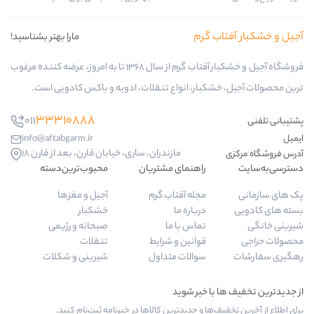
ب گرم
مارا بهتر بشناسید!
فروشگاه آجیل و خشکبار آفتاب گرم از سال 1368 تا به امروز، عرضه کننده مرغوب
کبار، انواع تنقلات، ادویه و باکس کادویی است.
33310888
011
info@aftabgarm.ir
مازندران، ساری، خیابان قارن، بعد از قارن 18
راهنمای مشتریان
محبوب‌ترین‌دسته‌
مجله آفتاب گرم
آجیل و مغزها
درباره ما
خشکبار
تماس با ما
صبحانه و رژیمی
قوانین و شرایط
تنقلات
سوالات متداول
شیرینی و شکلات
‌ها و جدیدترین کالاها در خبرنامه ثبت‌نام کنید.