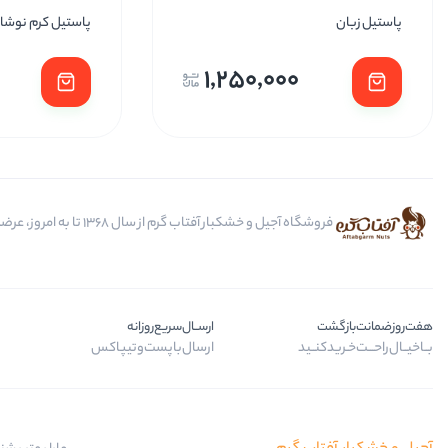
پاستیل زبان
پاستیل کرم نوشاب
1,250,000
فروشگاه آجیل و خشکبار آفتاب گرم از سال 1368 تا به امروز، عرضه کننده مرغوب ترین محصولات آجیل، خشکبار، انواع تنقلات، ادویه و باکس کادویی است.
هفت‌روز‌ضمانت‌بازگشت
ارســال‌سریع‌روزانه
بــا‌خیــال‌راحـــت‌خـرید‌کنــید
ارسال‌با‌پست‌و‌تیپاکس