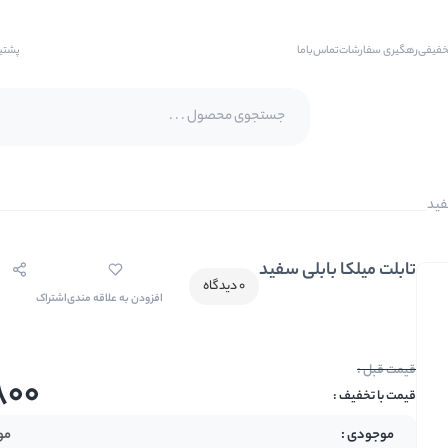
خفیفی
رهگیری سفارشات
تماس‌با‌ما
پشتی
پسته اکبری
فید
پسته فندقی
تابلت میلکا بابلی سفید
بادام
0 دیدگاه
افزودن به علاقه مندی
اشتراک
بادام هندی
بادام درختی
بادام زمینی
800
بادام زمینی روکش دار
مو