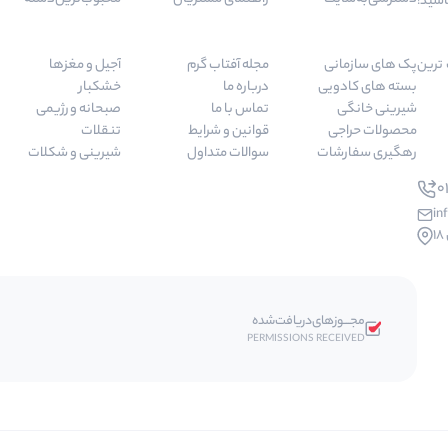
اسید!
 مرغوب ترین
پک های سازمانی
مجله آفتاب گرم
آجیل و مغزها
بسته های کادویی
درباره ما
خشکبار
شیرینی خانگی
تماس با ما
صبحانه و رژیمی
محصولات حراجی
قوانین و شرایط
تنقلات
رهگیری سفارشات
سوالات متداول
شیرینی و شکلات
01
in
مجـــوز‌های‌دریافت‌شده
PERMISSIONS RECEIVED