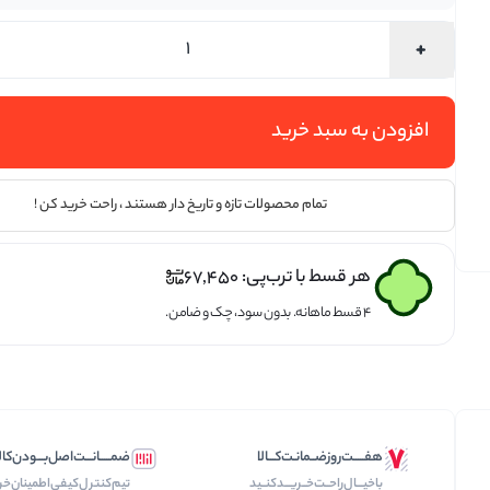
تخمه ها
افزودن به سبد خرید
تمام محصولات تازه و تاریخ دار هستند ، راحت خرید کن !
هر قسط با ترب‌پی:
67,450
۴ قسط ماهانه. بدون سود، چک و ضامن.
هفـــــت‌روز‌ضــمانـت‌کـــالا
ضمـــــانـــت‌اصل‌بـــودن‌کال
با‌خیـــال‌راحــت‌‌‌خــریـــد‌کنــید
تیم‌کنترل‌کیفی‌اطمینان‌خر