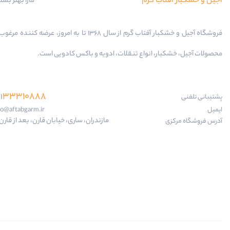
آجیل و خشکبار آفتاب گرم
مارا بهتر بشن
فروشگاه آجیل و خشکبار آفتاب گرم از سال 1368 تا به امروز، عرضه کننده
محصولات آجیل، خشکبار، انواع تنقلات، ادویه و باکس کادویی است.
33310888
1
پشتیبانی تلفنی
ایمیل
fo@aftabgarm.ir
مازندران، ساری، خیابان قارن، بعد از قارن 18
آدرس‌ فروشگاه مرکزی