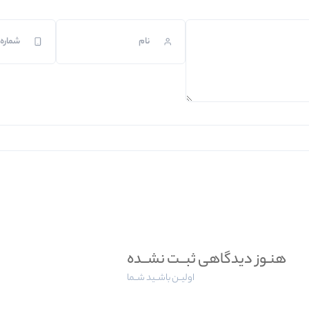
هنـوز دیدگاهی ثبــت نشــده
اولیــن باشــید شــما