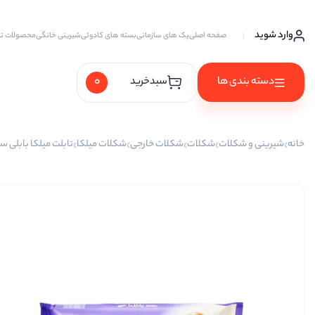
وارد شوید
صفحه اصلی
پک های سازمانی
بسته های کادوئی
شیرینی خانگی
محصولات ت
0
دسته بندی ها
سبدخرید
آجیل ها
خانه
شیرینی و شکلات
شکلات
شکلات خارجی
شکلات میلکا
تابلت میلکا بابلی س
آجیل خام
آجیل چهار مغز
آجیل سه مغز
آجیل شیرین
آجیل مخلوط
پسته
پسته احمد آقایی