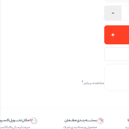
مشاهده بیشتر
ا
بستـــــــه‌بنــدی‌مطـــمئن
امکان‌تحــــــویل‌اکســ
ید
محصول‌و‌بسته‌بندی‌‌شیک
سرعت‌ارســال‌بالابااکسـ