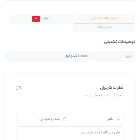
ی
نظرات
0
0.0000 کیلوگرم
ین ها