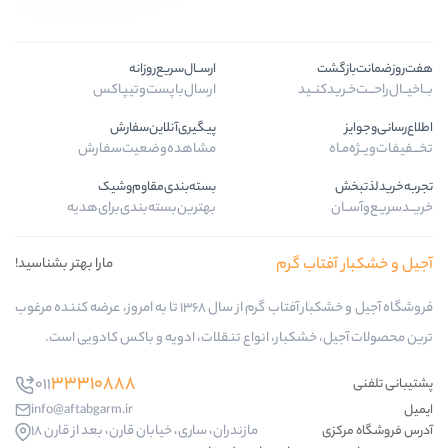
ارســال‌سریع‌روزانه
ارسال‌با‌پست‌و‌تیپاکس
پیگیری‌آنلاین‌سفارش
مشاهده‌وضعیت‌سفارش
بسته‌بندی‌مقاوم‌وشیک
بهترین‌بسته‌بندی‌برای‌هدیه
گرم
مارا بهتر بشناسید!
فروشگاه آجیل و خشکبار آفتاب گرم از سال 1368 تا به امروز، عرضه کننده مرغوب
ار، انواع تنقلات، ادویه و باکس کادویی است.
33310888
011
info@aftabgarm.ir
مازندران، ساری، خیابان قارن، بعد از قارن 18