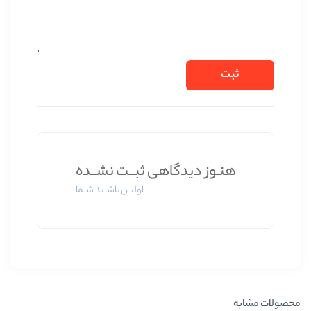
 دیدگاهی ثبــت نشــده
اولیــن باشــید شــما