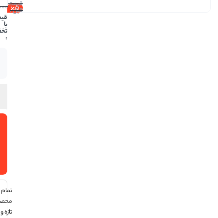
284,000
5
269,800
موجود
در انبار
افزودن
به سبد
خرید
تمام
محصولات
تازه و تاریخ