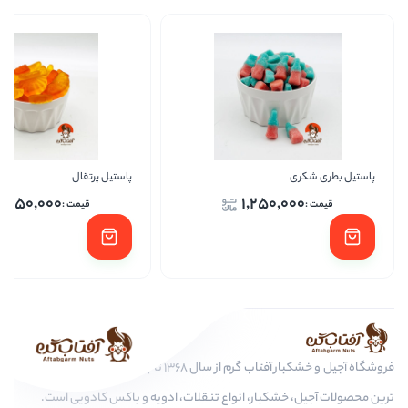
پاستیل پرتقال
پاستی
1,250,000
1,25
فروشگاه آجیل و خشکبار آفتاب گرم از سال 1368 تا به امروز، عرضه کننده مرغوب
ار، انواع تنقلات، ادویه و باکس کادویی است.