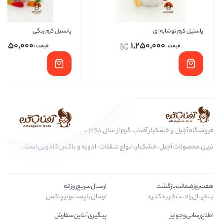
پاستیل کرم رنگی
پاستی
1,250,000
1,25
فروشگاه آجیل و خشکبار آفتاب گرم از سال 1368 تا به امروز، عرضه کننده مرغوب
ار، انواع تنقلات، ادویه و باکس کادویی است.
ارســال‌سریع‌روزانه
ارسال‌با‌پست‌و‌تیپاکس
پیگیری‌آنلاین‌سفارش