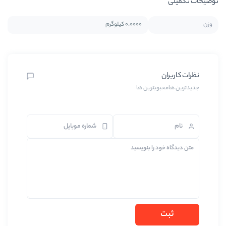
0.0000 کیلوگرم
ین ها