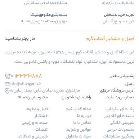
مشاهده‌وضعیت‌سفارش
بسته‌بندی‌مقاوم‌وشیک
بهترین‌بسته‌بندی‌برای‌هدیه
گرم
مارا بهتر بشناسید!
فروشگاه آجیل و خشکبار آفتاب گرم از سال 1368 تا به امروز، عرضه کننده مرغوب
ار، انواع تنقلات، ادویه و باکس کادویی است.
33310888
011
info@aftabgarm.ir
مازندران، ساری، خیابان قارن، بعد از قارن 18
راهنمای مشتریان
محبوب‌ترین‌دسته‌
مجله آفتاب گرم
آجیل و مغزها
درباره ما
خشکبار
تماس با ما
صبحانه و رژیمی
قوانین و شرایط
تنقلات
سوالات متداول
شیرینی و شکلات