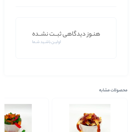
 دیدگاهی ثبــت نشــده
اولیــن باشــید شــما