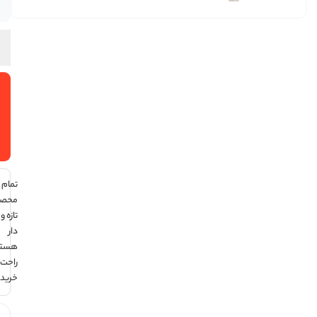
در انبار
افزودن
به سبد
خرید
تمام
محصولات
تازه و تاریخ
دار
هستند ،
راحت
خرید کن !