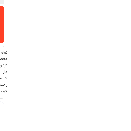
افزودن
به سبد
خرید
تمام
محصولات
تازه و تاریخ
دار
هستند ،
راحت
خرید کن !
هر قسط با
ترب‌پی:
345,563