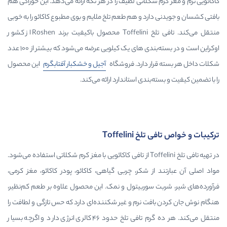
لاتی لطیف را در هر تکه ارائه می‌دهد. این خوراکی هم
 و هم طعم تلخ ملایم و بوی مطبوع کاکائو را به خوبی
منتقل می‌کند. تافی تلخ Toffelini محصول باکیفیت برند Roshen از کشور
اوکراین است و در بسته‌بندی های یک کیلویی عرضه می‌شود که بیشتر از ۱۰۰ عدد
دارد. فروشگاه
آجیل و خشکبار آفتابگرم
این محصول
دی استاندارد ارائه می‌کند.
Toffel
ر تهیه تافی تلخ Toffelini از تافی کاکائویی با مغز کرم شکلاتی استفاده می‌شود.
شکر، چربی گیاهی، کاکائو، پودر کاکائو، مغز کرمی،
وربیتول و نمک. این محصول علاوه بر طعم کم‌نظیر،
نرم و غیر شکننده‌ای دارد که حس تازگی و لطافت را
منتقل می‌کند. هر ده گرم تافی تلخ حدود ۴۶ کالری انرژی دارد و اگرچه بسیار