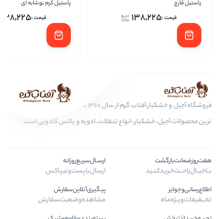
پاستیل کرم نوشابه ای
پاستی
138,225
138
فروشگاه آجیل و خشکبار آفتاب گرم از سال 1368 تا به امروز، عرضه کننده مرغوب
ار، انواع تنقلات، ادویه و باکس کادویی است.
ارســال‌سریع‌روزانه
ارسال‌با‌پست‌و‌تیپاکس
پیگیری‌آنلاین‌سفارش
مشاهده‌وضعیت‌سفارش
بسته‌بندی‌مقاوم‌وشیک