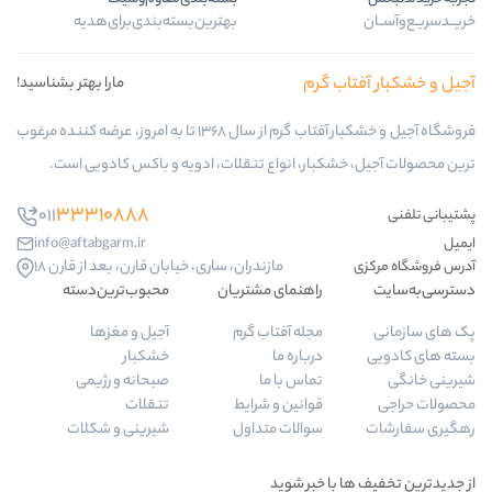
بهترین‌بسته‌بندی‌برای‌هدیه
رم
مارا بهتر بشناسید!
فروشگاه آجیل و خشکبار آفتاب گرم از سال 1368 تا به امروز، عرضه کننده مرغوب
ار، انواع تنقلات، ادویه و باکس کادویی است.
33310888
011
info@aftabgarm.ir
مازندران، ساری، خیابان قارن، بعد از قارن 18
راهنمای مشتریان
محبوب‌ترین‌دسته‌
مجله آفتاب گرم
آجیل و مغزها
درباره ما
خشکبار
تماس با ما
صبحانه و رژیمی
قوانین و شرایط
تنقلات
سوالات متداول
شیرینی و شکلات