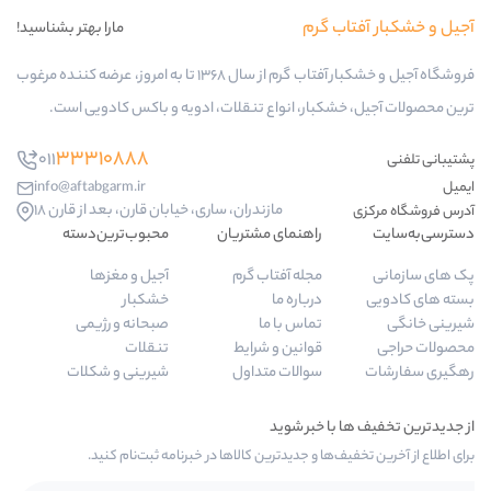
ب گرم
مارا بهتر بشناسید!
فروشگاه آجیل و خشکبار آفتاب گرم از سال 1368 تا به امروز، عرضه کننده مرغوب
کبار، انواع تنقلات، ادویه و باکس کادویی است.
33310888
011
info@aftabgarm.ir
مازندران، ساری، خیابان قارن، بعد از قارن 18
راهنمای مشتریان
محبوب‌ترین‌دسته‌
مجله آفتاب گرم
آجیل و مغزها
درباره ما
خشکبار
تماس با ما
صبحانه و رژیمی
قوانین و شرایط
تنقلات
سوالات متداول
شیرینی و شکلات
‌ها و جدیدترین کالاها در خبرنامه ثبت‌نام کنید.