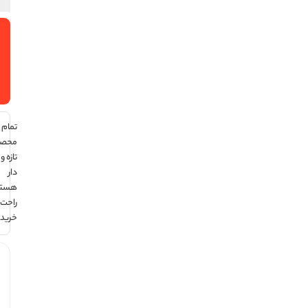
افزودن
به سبد
خرید
تمام
محصولات
تازه و تاریخ
دار
هستند ،
راحت
خرید کن !
هر قسط با
ترب‌پی: