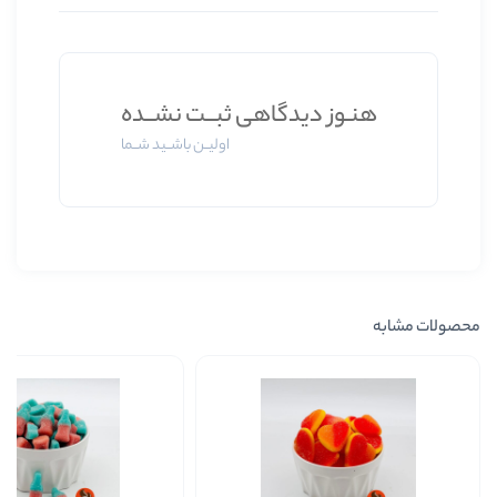
ز دیدگاهی ثبــت نشــده
اولیــن باشــید شــما