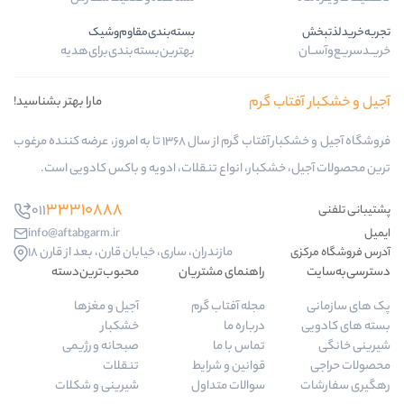
بسته‌بندی‌مقاوم‌وشیک
بهترین‌بسته‌بندی‌برای‌هدیه
 گرم
مارا بهتر بشناسید!
فروشگاه آجیل و خشکبار آفتاب گرم از سال 1368 تا به امروز، عرضه کننده مرغوب
کبار، انواع تنقلات، ادویه و باکس کادویی است.
33310888
011
info@aftabgarm.ir
مازندران، ساری، خیابان قارن، بعد از قارن 18
راهنمای مشتریان
محبوب‌ترین‌دسته‌
مجله آفتاب گرم
آجیل و مغزها
درباره ما
خشکبار
تماس با ما
صبحانه و رژیمی
قوانین و شرایط
تنقلات
سوالات متداول
شیرینی و شکلات