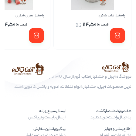
پاستیل بطری شکری
کیتا
114,500
114,
ا
فروشگاه آجیل و خشکبار آفتاب گرم از سال 1368 تا به امروز، عرضه کننده مرغوب
کبار، انواع تنقلات، ادویه و باکس کادویی است.
ارســال‌سریع‌روزانه
ید
ارسال‌با‌پست‌و‌تیپاکس
پیگیری‌آنلاین‌سفارش
مشاهده‌وضعیت‌سفارش