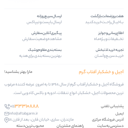
ارســال‌سریع‌روزانه
ید
ارسال‌با‌پست‌و‌تیپاکس
پیگیری‌آنلاین‌سفارش
مشاهده‌وضعیت‌سفارش
بسته‌بندی‌مقاوم‌وشیک
بهترین‌بسته‌بندی‌برای‌هدیه
 گرم
مارا بهتر بشناسید!
فروشگاه آجیل و خشکبار آفتاب گرم از سال 1368 تا به امروز، عرضه کننده مرغوب
کبار، انواع تنقلات، ادویه و باکس کادویی است.
33310888
011
info@aftabgarm.ir
مازندران، ساری، خیابان قارن، بعد از قارن 18
راهنمای مشتریان
محبوب‌ترین‌دسته‌