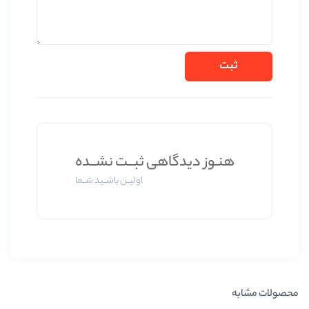
ز دیدگاهی ثبــت نشــده
اولیــن باشــید شــما