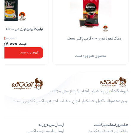
ترابیکا پرمیوم رژیمی ساشه
5
60,000
دمنوش نسی
57,000
افزودن به سبد
 است
فروشگاه آجیل و خشکبار آفتاب گرم از سال 1368 تا به امروز، عرضه کننده مرغوب
 انواع تنقلات، ادویه و باکس کادویی است.
ارســال‌سریع‌روزانه
ارسال‌با‌پست‌و‌تیپاکس