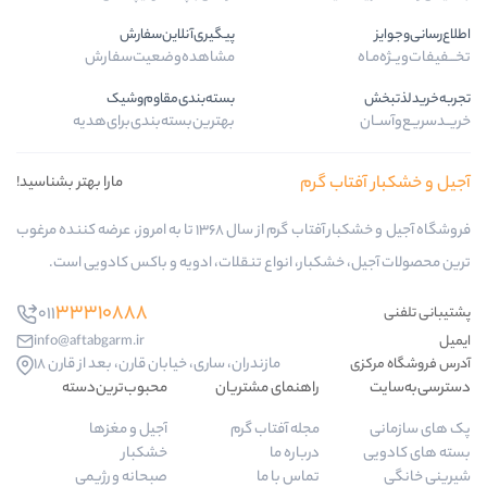
پیگیری‌آنلاین‌سفارش
مشاهده‌وضعیت‌سفارش
بسته‌بندی‌مقاوم‌وشیک
بهترین‌بسته‌بندی‌برای‌هدیه
مارا بهتر بشناسید!
فروشگاه آجیل و خشکبار آفتاب گرم از سال 1368 تا به امروز، عرضه کننده مرغوب
 انواع تنقلات، ادویه و باکس کادویی است.
33310888
011
info@aftabgarm.ir
مازندران، ساری، خیابان قارن، بعد از قارن 18
نمای مشتریان
محبوب‌ترین‌دسته‌
ه آفتاب گرم
آجیل و مغزها
اره ما
خشکبار
س با ما
صبحانه و رژیمی