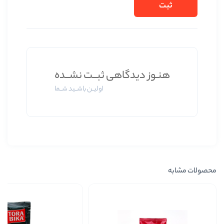
یدگاهی ثبــت نشــده
اولیــن باشــید شــما