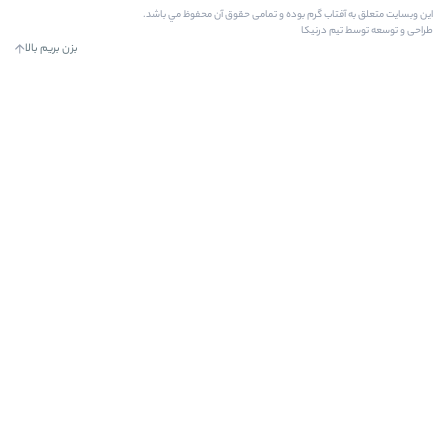
رم بوده و تمامی حقوق آن محفوظ مي باشد.
کا
بزن بریم بالا