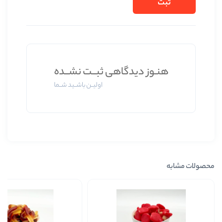
وز دیدگاهی ثبــت نشــده
اولیــن باشــید شــما