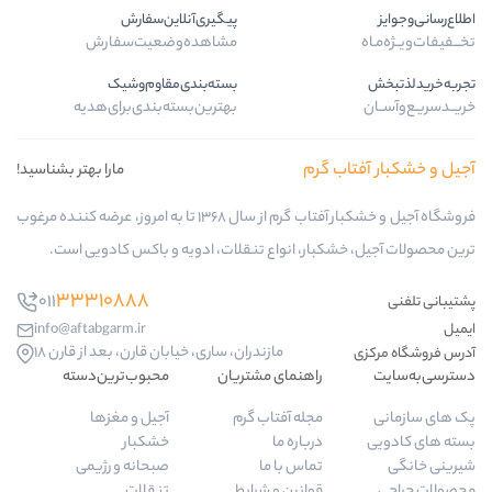
پیگیری‌آنلاین‌سفارش
مشاهده‌وضعیت‌سفارش
بسته‌بندی‌مقاوم‌وشیک
بهترین‌بسته‌بندی‌برای‌هدیه
ب گرم
مارا بهتر بشناسید!
فروشگاه آجیل و خشکبار آفتاب گرم از سال 1368 تا به امروز، عرضه کننده مرغوب
کبار، انواع تنقلات، ادویه و باکس کادویی است.
33310888
011
info@aftabgarm.ir
مازندران، ساری، خیابان قارن، بعد از قارن 18
راهنمای مشتریان
محبوب‌ترین‌دسته‌
مجله آفتاب گرم
آجیل و مغزها
درباره ما
خشکبار
تماس با ما
صبحانه و رژیمی
قوانین و شرایط
تنقلات