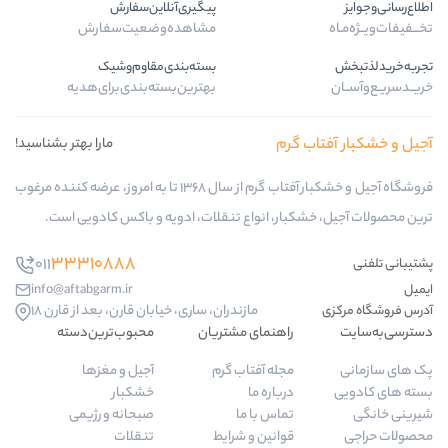
پیگیری‌آنلاین‌سفارش
مشاهده‌وضعیت‌سفارش
بسته‌بندی‌مقاوم‌وشیک
بهترین‌بسته‌بندی‌برای‌هدیه
 گرم
مارا بهتر بشناسید!
فروشگاه آجیل و خشکبار آفتاب گرم از سال 1368 تا به امروز، عرضه کننده مرغوب
بار، انواع تنقلات، ادویه و باکس کادویی است.
33310888
011
info@aftabgarm.ir
مازندران، ساری، خیابان قارن، بعد از قارن 18
راهنمای مشتریان
محبوب‌ترین‌دسته‌
مجله آفتاب گرم
آجیل و مغزها
درباره ما
خشکبار
تماس با ما
صبحانه و رژیمی
قوانین و شرایط
تنقلات