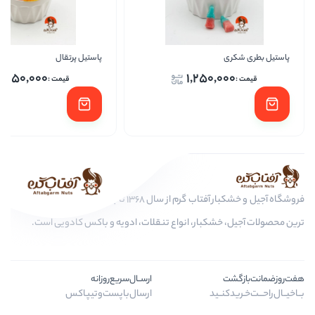
پاستیل پرتقال
پاست
1,250,000
1,250
فروشگاه آجیل و خشکبار آفتاب گرم از سال 1368 تا به امروز، عرضه کننده مرغوب
بار، انواع تنقلات، ادویه و باکس کادویی است.
ارســال‌سریع‌روزانه
د
ارسال‌با‌پست‌و‌تیپاکس