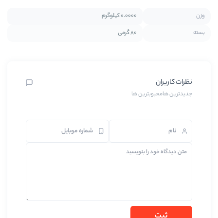
0.0000 کیلوگرم
80 گرمی
رین ها