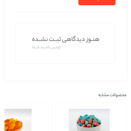
ز دیدگاهی ثبــت نشــده
اولیــن باشــید شــما