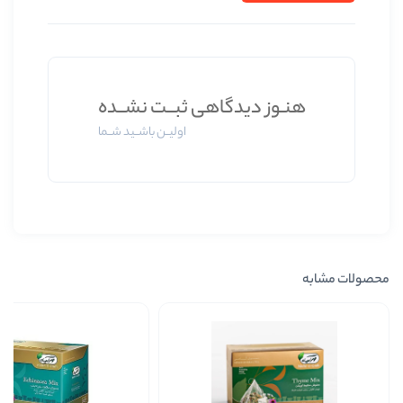
 دیدگاهی ثبــت نشــده
اولیــن باشــید شــما