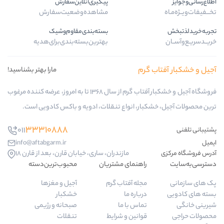
پیگیری‌آنلاین‌سفارش
مشاهده‌وضعیت‌سفارش
بسته‌بندی‌مقاوم‌وشیک
بهترین‌بسته‌بندی‌برای‌هدیه
گرم
مارا بهتر بشناسید!
فروشگاه آجیل و خشکبار آفتاب گرم از سال 1368 تا به امروز، عرضه کننده مرغوب
بار، انواع تنقلات، ادویه و باکس کادویی است.
33310888
011
info@aftabgarm.ir
مازندران، ساری، خیابان قارن، بعد از قارن 18
راهنمای مشتریان
محبوب‌ترین‌دسته‌
مجله آفتاب گرم
آجیل و مغزها
درباره ما
خشکبار
تماس با ما
صبحانه و رژیمی
قوانین و شرایط
تنقلات