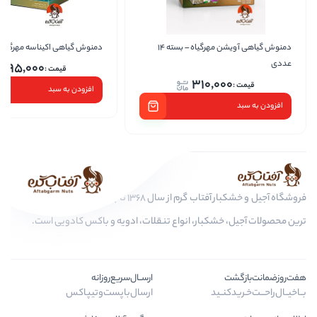
دمنوش گیاهی آویشن مهرگیاه – بسته 14
دمنوش گیاهی اکیناسه مهرگیاه
دمنوش
295,000
310
افزودن به سبد
فروشگاه آجیل و خشکبار آفتاب گرم از سال 1368 تا به امروز، عرضه کننده مرغوب
بار، انواع تنقلات، ادویه و باکس کادویی است.
ارســال‌سریع‌روزانه
د
ارسال‌با‌پست‌و‌تیپاکس