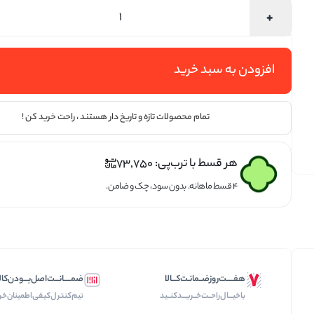
تخمه ها
افزودن به سبد خرید
تمام محصولات تازه و تاریخ دار هستند ، راحت خرید کن !
هر قسط با ترب‌پی:
73,750
۴ قسط ماهانه. بدون سود، چک و ضامن.
هفـــــت‌روز‌ضــمانـت‌کـــالا
ضمـــــانـــت‌اصل‌بـــودن‌کال
با‌خیـــال‌راحــت‌‌‌خــریـــد‌کنــید
تیم‌کنترل‌کیفی‌اطمینان‌خر