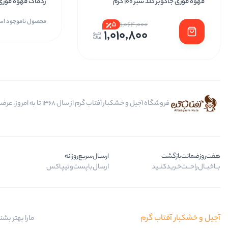
قهوه فوری جاکوبز گلد سبز 100 گرم
ردماگ قهوه فوری 100 گرمی پاکتی نست
محصول ناموجود ا
5
1,064,000
1,010,800
فروشگاه آجیل و خشکبار آفتاب گرم از سال 1368 تا به امروز، عرضه کننده مرغوب ترین محصولات آجیل، خشکبار، انواع تنقلات، ادویه و باکس کادویی است.
هفت‌روز‌ضمانت‌بازگشت
ارســال‌سریع‌روزانه
بــا‌خیــال‌راحـــت‌خـرید‌کنــید
ارسال‌با‌پست‌و‌تیپاکس
آجیل و خشکبار آفتاب گرم
مارا بهتر بشن