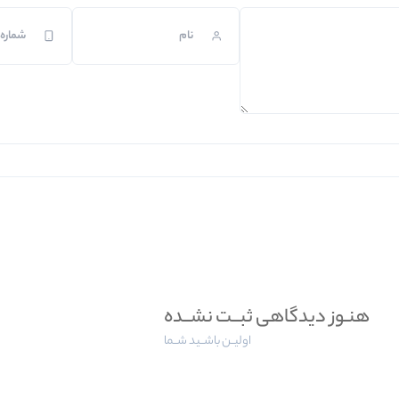
هنـوز دیدگاهی ثبــت نشــده
اولیــن باشــید شــما