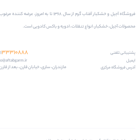
فروشگاه آجیل و خشکبار آفتاب گرم از سال 1368 تا به امروز، عرضه کننده
محصولات آجیل، خشکبار، انواع تنقلات، ادویه و باکس کادویی است.
33310888
1
پشتیبانی تلفنی
ایمیل
fo@aftabgarm.ir
مازندران، ساری، خیابان قارن، بعد از قارن 18
آدرس‌ فروشگاه مرکزی