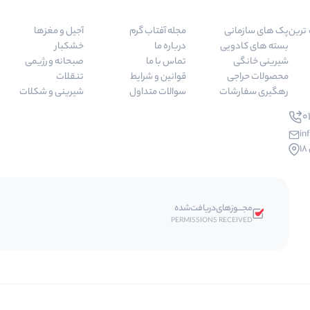
 مرغوب ترین
پک های سازمانی
مجله آفتاب گرم
آجیل و مغزها
بسته های کادویی
درباره ما
خشکبار
شیرینی خانگی
تماس با ما
صبحانه و رژیمی
محصولات حراجی
قوانین و شرایط
تنقلات
رهگیری سفارشات
سوالات متداول
شیرینی و شکلات
01
in
مجـــوز‌های‌دریافت‌شده
PERMISSIONS RECEIVED