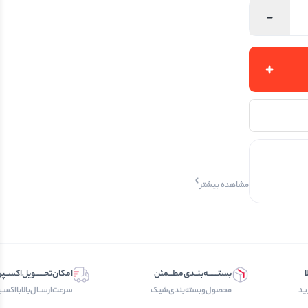
مشاهده بیشتر
ا
بستـــــــه‌بنــدی‌مطـــمئن
امکان‌تحــــــویل‌اکســ
ید
محصول‌و‌بسته‌بندی‌‌شیک
سرعت‌ارســال‌بالابااکسـ