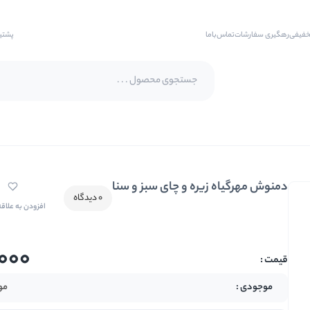
خفیفی
رهگیری سفارشات
تماس‌با‌ما
پشتی
پسته اکبری
پسته فندقی
دمنوش مهرگیاه زیره و چای سبز و سنا
بادام
0 دیدگاه
افزودن به علاق
بادام هندی
بادام درختی
000
بادام زمینی
بادام زمینی روکش دار
مو