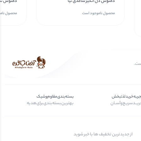
دمنوش دل انگیز ساعدی نیا
دمنوش نسی
محصول ناموجود است
محصول نام
جربه‌خرید‌لذتبخش
بسته‌بندی‌مقاوم‌وشیک
یــد‌سریـع‌و‌آســان
بهترین‌بسته‌بندی‌برای‌هدیه
از جدیدترین تخفیف ها با خبر شوید