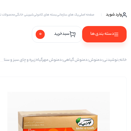
وارد شوید
صفحه اصلی
پک های سازمانی
بسته های کادوئی
شیرینی خانگی
محصولات ت
0
دسته بندی ها
سبدخرید
آجیل ها
خانه
نوشیدنی
دمنوش
دمنوش گیاهی
دمنوش مهرگیاه زیره و چای سبز و سنا
آجیل خام
آجیل چهار مغز
آجیل سه مغز
آجیل شیرین
آجیل مخلوط
پسته
پسته احمد آقایی