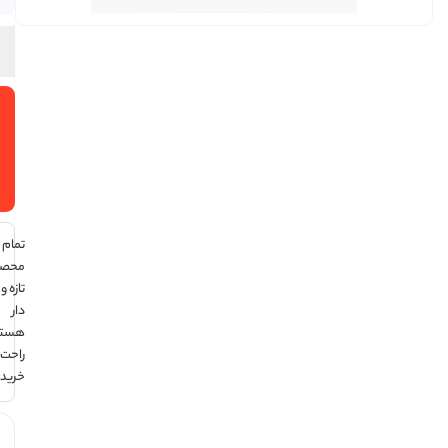
افزودن
به سبد
خرید
تمام
محصولات
تازه و تاریخ
دار
هستند ،
راحت
خرید کن !
هر قسط