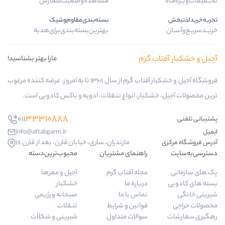
مشاهده‌وضعیت‌سفارش
بسته‌بندی‌مقاوم‌وشیک
بهترین‌بسته‌بندی‌برای‌هدیه
گرم
مارا بهتر بشناسید!
فروشگاه آجیل و خشکبار آفتاب گرم از سال 1368 تا به امروز، عرضه کننده مرغوب
ار، انواع تنقلات، ادویه و باکس کادویی است.
33310888
011
info@aftabgarm.ir
مازندران، ساری، خیابان قارن، بعد از قارن 18
راهنمای مشتریان
محبوب‌ترین‌دسته‌
مجله آفتاب گرم
آجیل و مغزها
درباره ما
خشکبار
تماس با ما
صبحانه و رژیمی
قوانین و شرایط
تنقلات
سوالات متداول
شیرینی و شکلات