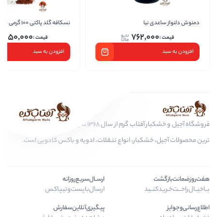
نسکافه گلد پاکتی 100 گرمی نستله
ردماگ قهوه فو
1,250,000
762
افزودن به سبد
فروشگاه آجیل و خشکبار آفتاب گرم از سال 1368 تا به امروز، عرضه کننده مرغوب
ار، انواع تنقلات، ادویه و باکس کادویی است.
ارســال‌سریع‌روزانه
ارسال‌با‌پست‌و‌تیپاکس
پیگیری‌آنلاین‌سفارش