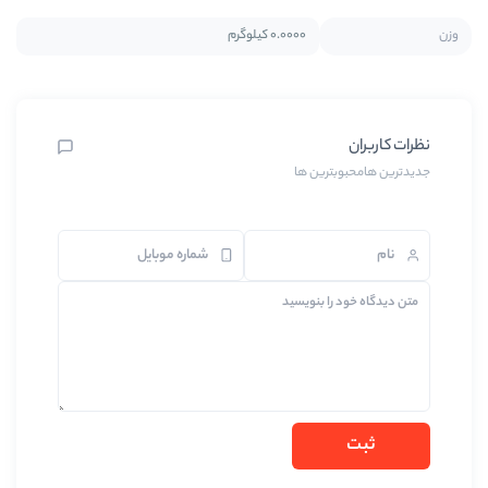
0.0000 کیلوگرم
ین ها