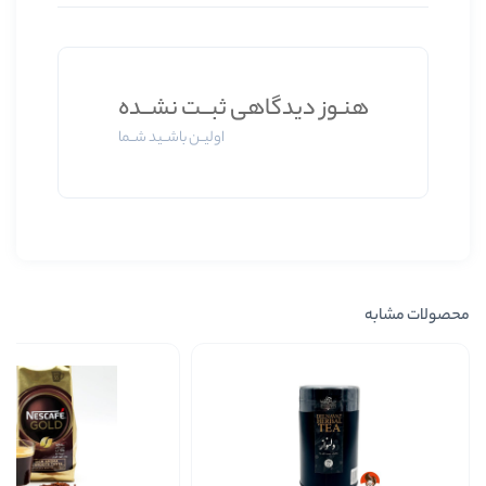
 دیدگاهی ثبــت نشــده
اولیــن باشــید شــما