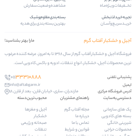
مشاهده‌وضعیت‌سفارش
بسته‌بندی‌مقاوم‌وشیک
بهترین‌بسته‌بندی‌برای‌هدیه
گرم
مارا بهتر بشناسید!
فروشگاه آجیل و خشکبار آفتاب گرم از سال 1368 تا به امروز، عرضه کننده مرغوب
ار، انواع تنقلات، ادویه و باکس کادویی است.
33310888
011
info@aftabgarm.ir
مازندران، ساری، خیابان قارن، بعد از قارن 18
راهنمای مشتریان
محبوب‌ترین‌دسته‌
مجله آفتاب گرم
آجیل و مغزها
درباره ما
خشکبار
تماس با ما
صبحانه و رژیمی
قوانین و شرایط
تنقلات