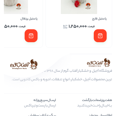
پاستیل پرتقال
پاستی
1,250,000
1,25
فروشگاه آجیل و خشکبار آفتاب گرم از سال 1368 تا به امروز، عرضه کننده مرغوب
ار، انواع تنقلات، ادویه و باکس کادویی است.
ارســال‌سریع‌روزانه
ارسال‌با‌پست‌و‌تیپاکس
پیگیری‌آنلاین‌سفارش