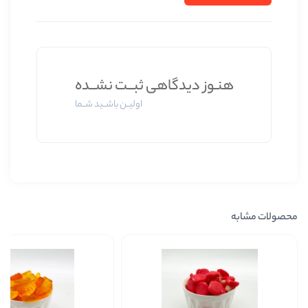
 دیدگاهی ثبــت نشــده
اولیــن باشــید شــما