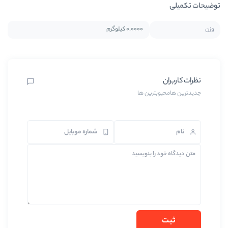
0.0000 کیلوگرم
ین ها