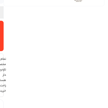
افزودن
به سبد
خرید
تمام
محصولات
تازه و تاریخ
دار
هستند ،
راحت
خرید کن !
هر قسط