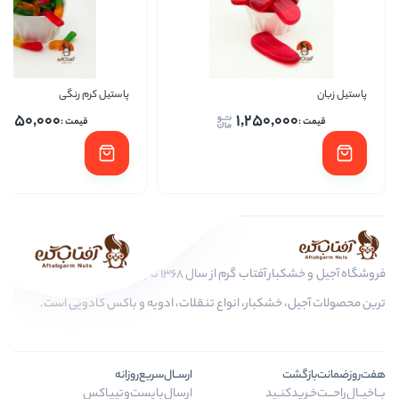
پاستیل کرم رنگی
پاستیل 
1,250,000
1,2
فروشگاه آجیل و خشکبار آفتاب گرم از سال 1368 تا به امروز، عرضه کننده مرغوب
ر، انواع تنقلات، ادویه و باکس کادویی است.
ارســال‌سریع‌روزانه
ارسال‌با‌پست‌و‌تیپاکس