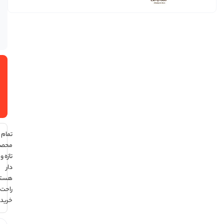
عدد در
عددی
انبار
موجود
است
افزودن
به سبد
خرید
تمام
محصولات
تازه و تاریخ
دار
هستند ،
راحت
خرید کن !