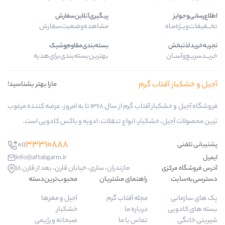
پیگیری‌آنلاین‌سفارش
مشاهده‌وضعیت‌سفارش
بسته‌بندی‌مقاوم‌وشیک
بهترین‌بسته‌بندی‌برای‌هدیه
رم
مارا بهتر بشناسید!
فروشگاه آجیل و خشکبار آفتاب گرم از سال 1368 تا به امروز، عرضه کننده مرغوب
ر، انواع تنقلات، ادویه و باکس کادویی است.
33310888
011
info@aftabgarm.ir
مازندران، ساری، خیابان قارن، بعد از قارن 18
اهنمای مشتریان
محبوب‌ترین‌دسته‌
جله آفتاب گرم
آجیل و مغزها
رباره ما
خشکبار
ماس با ما
صبحانه و رژیمی