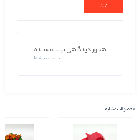
دیدگاهی ثبــت نشــده
اولیــن باشــید شــما