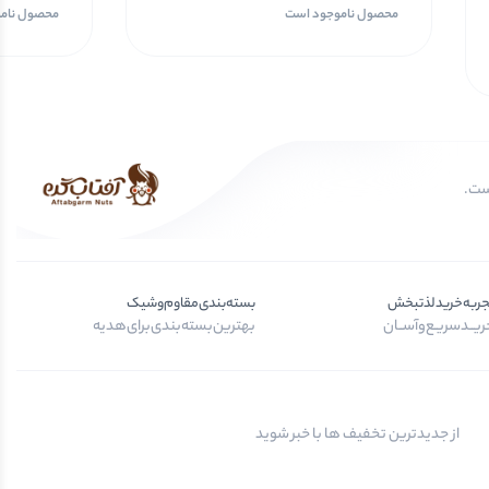
محصول ناموجود است
محصول نام
جربه‌خرید‌لذتبخش
بسته‌بندی‌مقاوم‌وشیک
یــد‌سریـع‌و‌آســان
بهترین‌بسته‌بندی‌برای‌هدیه
از جدیدترین تخفیف ها با خبر شوید