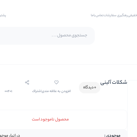
خفیفی
رهگیری سفارشات
تماس‌با‌ما
پشتی
پسته اکبری
پسته فندقی
شکلات آلبنی
بادام
0 دیدگاه
افزودن به علاقه مندی
اشتراک
00401
بادام هندی
بادام درختی
بادام زمینی
محصول ناموجود است
بادام زمینی روکش دار
در انبار موج