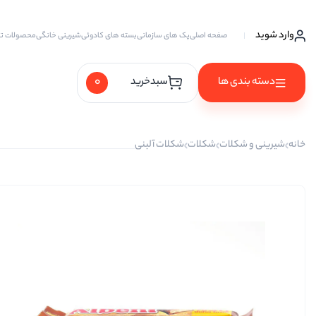
وارد شوید
صفحه اصلی
پک های سازمانی
بسته های کادوئی
شیرینی خانگی
محصولات ت
0
دسته بندی ها
سبدخرید
آجیل ها
خانه
شیرینی و شکلات
شکلات
شکلات آلبنی
آجیل خام
آجیل چهار مغز
آجیل سه مغز
آجیل شیرین
آجیل مخلوط
پسته
پسته احمد آقایی