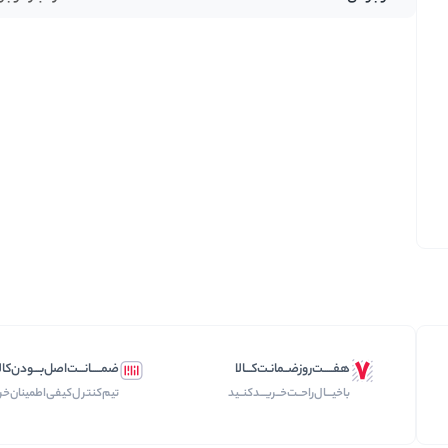
تخمه ها
هفـــــت‌روز‌ضــمانـت‌کـــالا
ضمـــــانـــت‌اصل‌بـــودن‌کال
با‌خیـــال‌راحــت‌‌‌خــریـــد‌کنــید
تیم‌کنترل‌کیفی‌اطمینان‌خر