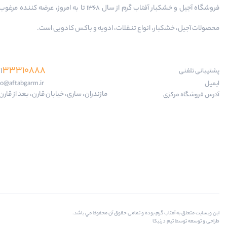
فروشگاه آجیل و خشکبار آفتاب گرم از سال 1368 تا به امروز، عرضه کننده
محصولات آجیل، خشکبار، انواع تنقلات، ادویه و باکس کادویی است.
33310888
1
پشتیبانی تلفنی
ایمیل
fo@aftabgarm.ir
مازندران، ساری، خیابان قارن، بعد از قارن 18
آدرس‌ فروشگاه مرکزی
اين وبسايت متعلق به آفتاب گرم بوده و تمامی حقوق آن محفوظ مي باشد.
طراحی و توسعه توسط تیم درنیکا