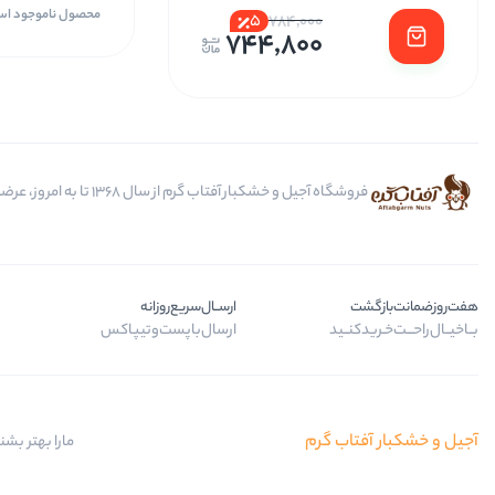
محصول ناموجود ا
5
784,000
744,800
فروشگاه آجیل و خشکبار آفتاب گرم از سال 1368 تا به امروز، عرضه کننده مرغوب ترین محصولات آجیل، خشکبار، انواع تنقلات، ادویه و باکس کادویی است.
هفت‌روز‌ضمانت‌بازگشت
ارســال‌سریع‌روزانه
بــا‌خیــال‌راحـــت‌خـرید‌کنــید
ارسال‌با‌پست‌و‌تیپاکس
آجیل و خشکبار آفتاب گرم
مارا بهتر بشن