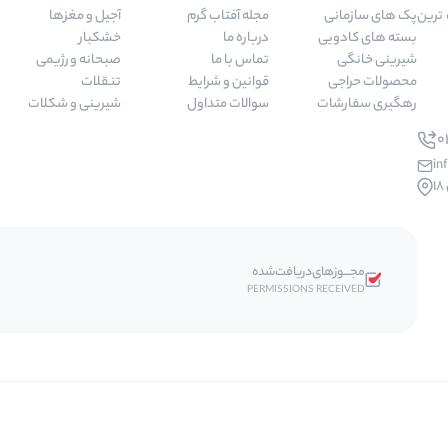
 مرغوب ترین
پک های سازمانی
مجله آفتاب گرم
آجیل و مغزها
بسته های کادویی
درباره ما
خشکبار
شیرینی خانگی
تماس با ما
صبحانه و رژیمی
محصولات حراجی
قوانین و شرایط
تنقلات
رهگیری سفارشات
سوالات متداول
شیرینی و شکلات
01
in
مجـــوز‌های‌دریافت‌شده
PERMISSIONS RECEIVED