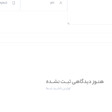
هنـوز دیدگاهی ثبــت نشــده
اولیــن باشــید شــما