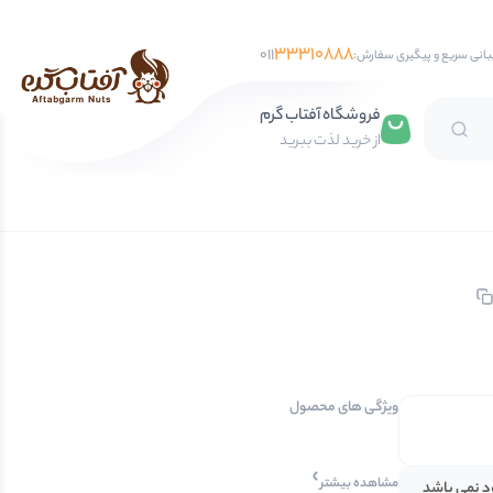
33310888
011
بانی سریع و پیگیری سفارش:
فروشگاه آفتاب گرم
از خرید لذت ببرید
تخمه آفتابگردان
تخمه کدو
تخمه جابانی
تخمه هندوانه
فندق
ویژگی های محصول
مغز فندق
فندق با پوست
مشاهده بیشتر
ود نمی باشد