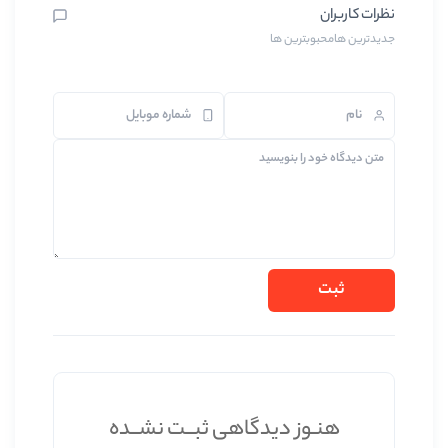
ین ها
 دیدگاهی ثبــت نشــده