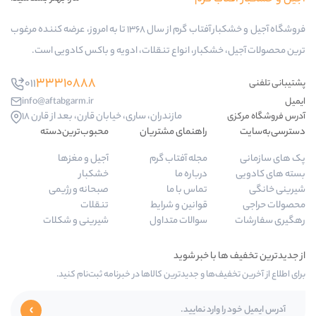
فروشگاه آجیل و خشکبار آفتاب گرم از سال 1368 تا به امروز، عرضه کننده مرغوب
ار، انواع تنقلات، ادویه و باکس کادویی است.
33310888
011
info@aftabgarm.ir
مازندران، ساری، خیابان قارن، بعد از قارن 18
راهنمای مشتریان
محبوب‌ترین‌دسته‌
مجله آفتاب گرم
آجیل و مغزها
درباره ما
خشکبار
تماس با ما
صبحانه و رژیمی
قوانین و شرایط
تنقلات
سوالات متداول
شیرینی و شکلات
 و جدیدترین کالاها در خبرنامه ثبت‌نام کنید.