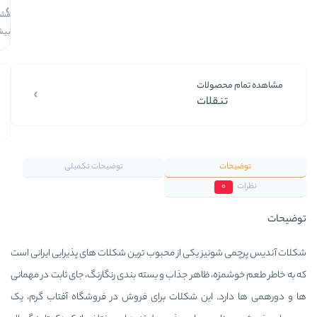
بدون سود، چک
مشاهده
و ضامن.
بیشتر
لات
ات
بستـــــــه‌بنــدی‌مطـــمئن
هفـــــت‌روز‌ضــمانـت‌کـــالا
امکان‌تحــــــویل‌اکســپرس
ضمـــــانـــت‌اصل‌بـــودن‌کالا
محصول‌و‌بسته‌بندی‌‌شیک
با‌خیـــال‌راحــت‌‌‌خــریـــد‌کنــید
سرعت‌ارســال‌بالابااکســپرس
تیم‌کنترل‌کیفی‌اطمینان‌خرید
توضیحات تکمیلی
 یکی از محبوب ترین شکلات های پذیرایی ایرانی است
اهر جذاب و بسته بندی رنگارنگ، جای ثابت در مهمانی
این شکلات برای فروش در فروشگاه آفتاب گرم، یک