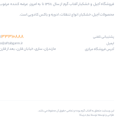
فروشگاه آجیل و خشکبار آفتاب گرم از سال 1368 تا به امروز، عرضه کننده
محصولات آجیل، خشکبار، انواع تنقلات، ادویه و باکس کادویی است.
33310888
1
پشتیبانی تلفنی
ایمیل
fo@aftabgarm.ir
مازندران، ساری، خیابان قارن، بعد از قارن 18
آدرس‌ فروشگاه مرکزی
اين وبسايت متعلق به آفتاب گرم بوده و تمامی حقوق آن محفوظ مي باشد.
طراحی و توسعه توسط تیم درنیکا