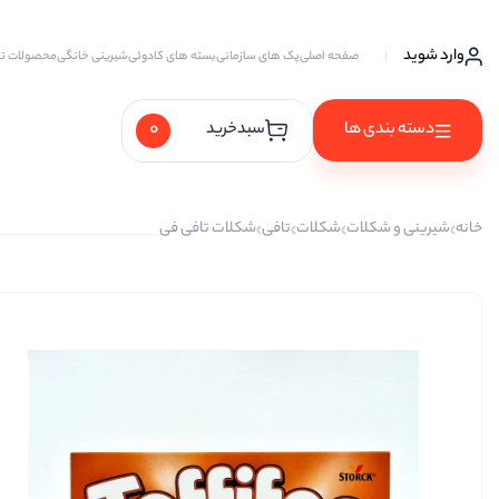
وارد شوید
صفحه اصلی
پک های سازمانی
بسته های کادوئی
شیرینی خانگی
محصولات ت
0
دسته بندی ها
سبدخرید
آجیل ها
خانه
شیرینی و شکلات
شکلات
تافی
شکلات تافی فی
آجیل خام
آجیل چهار مغز
آجیل سه مغز
آجیل شیرین
آجیل مخلوط
پسته
پسته احمد آقایی