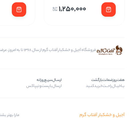
1,250,000
فروشگاه آجیل و خشکبار آفتاب گرم از سال 1368 تا به امروز، عرضه کننده مرغوب ترین محصولات آجیل، خشکبار، انواع تنقلات، ادویه و باکس کادویی است.
هفت‌روز‌ضمانت‌بازگشت
ارســال‌سریع‌روزانه
بــا‌خیــال‌راحـــت‌خـرید‌کنــید
ارسال‌با‌پست‌و‌تیپاکس
آجیل و خشکبار آفتاب گرم
مارا بهتر بشن