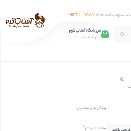
33310888
011
بانی سریع و پیگیری سفارش:
فروشگاه آفتاب گرم
از خرید لذت ببرید
تخمه آفتابگردان
تخمه کدو
تخمه جابانی
تخمه هندوانه
0
فندق
ویژگی های محصول
مغز فندق
فندق با پوست
مشاهده بیشتر
ود نمی باشد