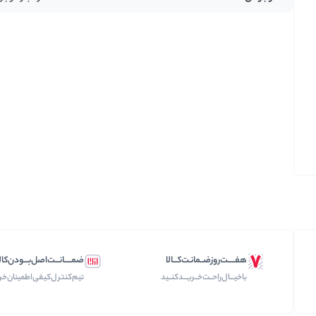
تخمه ها
هفـــــت‌روز‌ضــمانـت‌کـــالا
ضمـــــانـــت‌اصل‌بـــودن‌کال
با‌خیـــال‌راحــت‌‌‌خــریـــد‌کنــید
تیم‌کنترل‌کیفی‌اطمینان‌خر