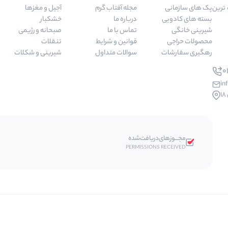
 مرغوب ترین
پک های سازمانی
مجله آفتاب گرم
آجیل و مغزها
بسته های کادویی
درباره ما
خشکبار
شیرینی خانگی
تماس با ما
صبحانه و رژیمی
محصولات حراجی
قوانین و شرایط
تنقلات
رهگیری سفارشات
سوالات متداول
شیرینی و شکلات
01
in
مجـــوز‌های‌دریافت‌شده
PERMISSIONS RECEIVED