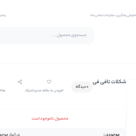
خفیفی
رهگیری سفارشات
تماس‌با‌ما
پشتی
پسته اکبری
پسته فندقی
شکلات تافی فی
بادام
0 دیدگاه
افزودن به علاقه مندی
اشتراک
0295
بادام هندی
بادام درختی
بادام زمینی
محصول ناموجود است
بادام زمینی روکش دار
در انبار موج