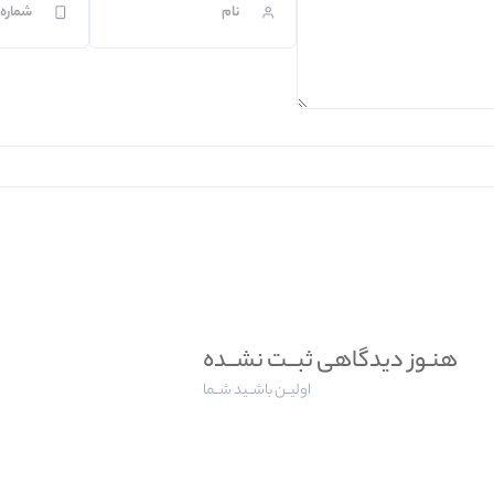
هنـوز دیدگاهی ثبــت نشــده
اولیــن باشــید شــما