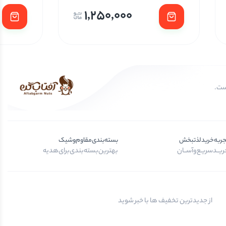
1,250,000
جربه‌خرید‌لذتبخش
بسته‌بندی‌مقاوم‌وشیک
یــد‌سریـع‌و‌آســان
بهترین‌بسته‌بندی‌برای‌هدیه
از جدیدترین تخفیف ها با خبر شوید