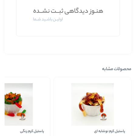
وز دیدگاهی ثبــت نشــده
اولیــن باشــید شــما
پاستیل کرم رنگی
پاس