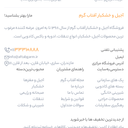
ب گرم
مارا بهتر بشناسید!
فروشگاه آجیل و خشکبار آفتاب گرم از سال 1368 تا به امروز، عرضه کننده مرغوب
کبار، انواع تنقلات، ادویه و باکس کادویی است.
33310888
011
info@aftabgarm.ir
مازندران، ساری، خیابان قارن، بعد از قارن 18
راهنمای مشتریان
محبوب‌ترین‌دسته‌
مجله آفتاب گرم
آجیل و مغزها
درباره ما
خشکبار
تماس با ما
صبحانه و رژیمی
قوانین و شرایط
تنقلات
سوالات متداول
شیرینی و شکلات
‌ها و جدیدترین کالاها در خبرنامه ثبت‌نام کنید.