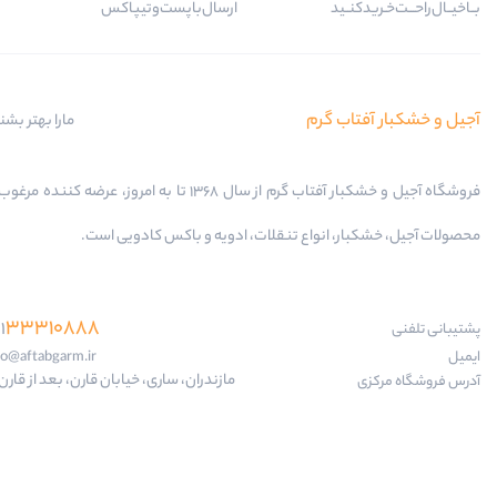
بــا‌خیــال‌راحـــت‌خـرید‌کنــید
ارسال‌با‌پست‌و‌تیپاکس
آجیل و خشکبار آفتاب گرم
مارا بهتر بشن
فروشگاه آجیل و خشکبار آفتاب گرم از سال 1368 تا به امروز، عرضه کننده
محصولات آجیل، خشکبار، انواع تنقلات، ادویه و باکس کادویی است.
33310888
1
پشتیبانی تلفنی
ایمیل
fo@aftabgarm.ir
مازندران، ساری، خیابان قارن، بعد از قارن 18
آدرس‌ فروشگاه مرکزی