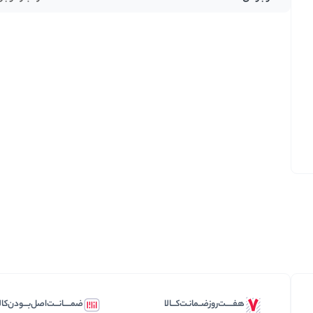
تخمه ها
هفـــــت‌روز‌ضــمانـت‌کـــالا
ضمـــــانـــت‌اصل‌بـــودن‌کال