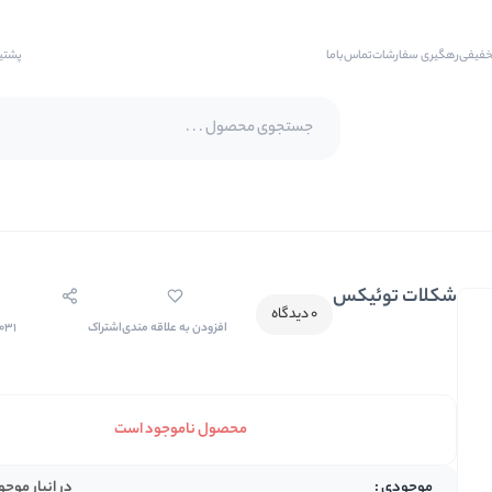
خفیفی
رهگیری سفارشات
تماس‌با‌ما
پشتی
پسته اکبری
پسته فندقی
شکلات توئیکس
بادام
0 دیدگاه
افزودن به علاقه مندی
اشتراک
1031
بادام هندی
بادام درختی
بادام زمینی
محصول ناموجود است
بادام زمینی روکش دار
در انبار موج