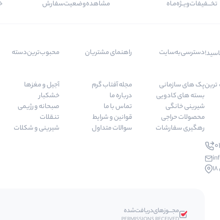
تخـــفیفات‌ویــژه‌مـاه
مشاهده‌وضعیت‌سفارش
خر
دسترسی‌به‌سایت
راهنمای مشتریان
محبوب‌ترین‌دسته‌
اسید!
 مرغوب ترین
پک های سازمانی
مجله آفتاب گرم
آجیل و مغزها
بسته های کادویی
درباره ما
خشکبار
شیرینی خانگی
تماس با ما
صبحانه و رژیمی
محصولات حراجی
قوانین و شرایط
تنقلات
رهگیری سفارشات
سوالات متداول
شیرینی و شکلات
01
in
مجـــوز‌های‌دریافت‌شده
PERMISSIONS RECEIVED