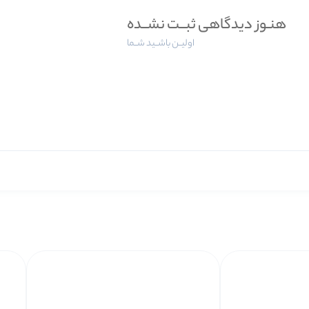
هنـوز دیدگاهی ثبــت نشــده
اولیــن باشــید شــما