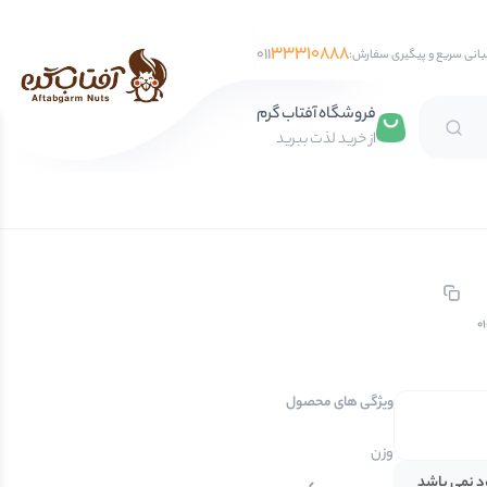
33310888
011
بانی سریع و پیگیری سفارش:
فروشگاه آفتاب گرم
از خرید لذت ببرید
تخمه آفتابگردان
تخمه کدو
تخمه جابانی
تخمه هندوانه
0
فندق
ویژگی های محصول
مغز فندق
فندق با پوست
وزن
ود نمی باشد