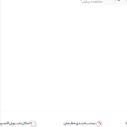
مشاهده بیشتر
ا
بستـــــــه‌بنــدی‌مطـــمئن
امکان‌تحــــــویل‌اکســ