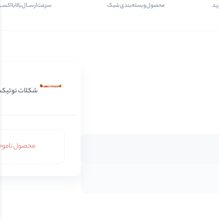
ید
محصول‌و‌بسته‌بندی‌‌شیک
سرعت‌ارســال‌بالابااکسـ
شکلات توئیک
محصول ناموج