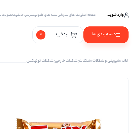
وارد شوید
صفحه اصلی
پک های سازمانی
بسته های کادوئی
شیرینی خانگی
محصولات ت
0
دسته بندی ها
سبدخرید
آجیل ها
خانه
شیرینی و شکلات
شکلات
شکلات خارجی
شکلات توئیکس
آجیل خام
آجیل چهار مغز
آجیل سه مغز
آجیل شیرین
آجیل مخلوط
پسته
پسته احمد آقایی