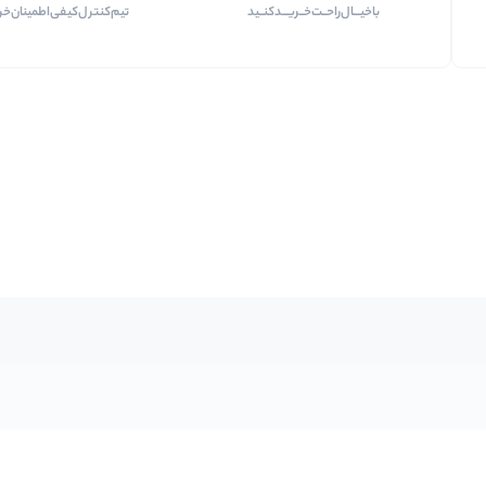
با‌خیـــال‌راحــت‌‌‌خــریـــد‌کنــید
تیم‌کنترل‌کیفی‌اطمینان‌خر