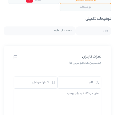
یلی
نظرات
0
0.0000 کیلوگرم
بترین ها