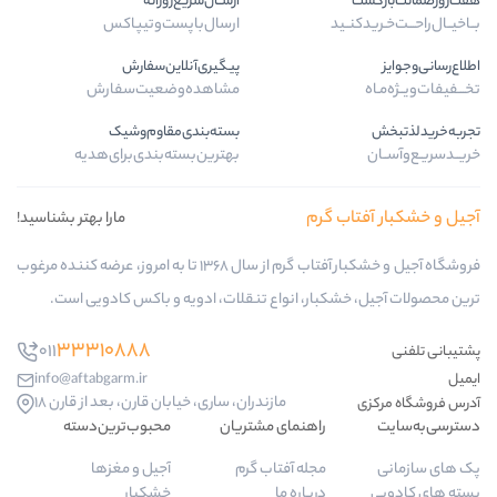
ارســال‌سریع‌روزانه
ـید
ارسال‌با‌پست‌و‌تیپاکس
پیگیری‌آنلاین‌سفارش
مشاهده‌وضعیت‌سفارش
بسته‌بندی‌مقاوم‌وشیک
بهترین‌بسته‌بندی‌برای‌هدیه
ب گرم
مارا بهتر بشناسید!
فروشگاه آجیل و خشکبار آفتاب گرم از سال 1368 تا به امروز، عرضه کننده مرغوب
کبار، انواع تنقلات، ادویه و باکس کادویی است.
33310888
011
info@aftabgarm.ir
مازندران، ساری، خیابان قارن، بعد از قارن 18
راهنمای مشتریان
محبوب‌ترین‌دسته‌
مجله آفتاب گرم
آجیل و مغزها
درباره ما
خشکبار