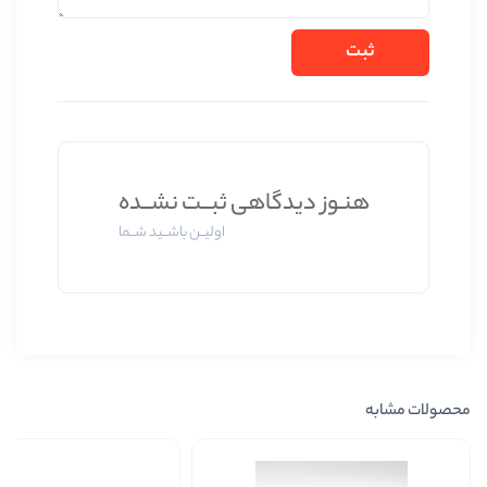
وز دیدگاهی ثبــت نشــده
اولیــن باشــید شــما