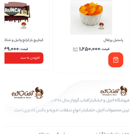
کیتاریچ بار کرانچ وانیل و شکلات
پاس
249,000
1,250,
افزودن به سبد
فروشگاه آجیل و خشکبار آفتاب گرم از سال 1368 تا به امروز، عرضه کننده مرغوب
کبار، انواع تنقلات، ادویه و باکس کادویی است.