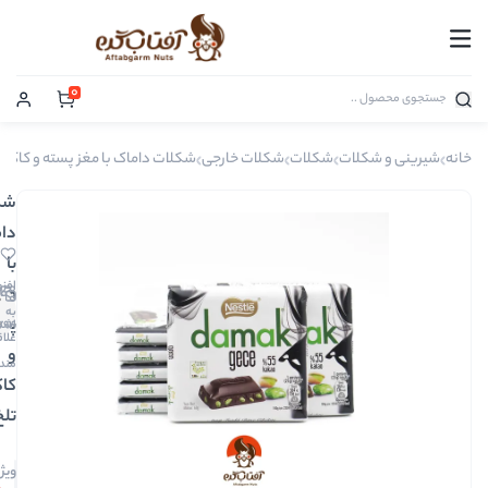
0
شکلات
شکلات خارجی
شکلات داماک با مغز پسته و کاکائو تلخ
شکلات
داماک
با
افزودن
مغز
0
به
دیدگاه
پسته
00794
اشتراک
علاقه
و
مندی
کاکائو
تلخ
ویژگی