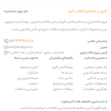
ب گرم
مارا بهتر بشناسید!
فروشگاه آجیل و خشکبار آفتاب گرم از سال 1368 تا به امروز، عرضه کننده مرغوب
کبار، انواع تنقلات، ادویه و باکس کادویی است.
33310888
011
info@aftabgarm.ir
مازندران، ساری، خیابان قارن، بعد از قارن 18
راهنمای مشتریان
محبوب‌ترین‌دسته‌
مجله آفتاب گرم
آجیل و مغزها
درباره ما
خشکبار
تماس با ما
صبحانه و رژیمی
قوانین و شرایط
تنقلات
سوالات متداول
شیرینی و شکلات
‌ها و جدیدترین کالاها در خبرنامه ثبت‌نام کنید.