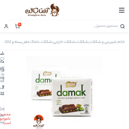
0
شکلات
شکلات خارجی
شکلات داماک مغز پسته و کاکائو
شکلات
داماک
افزودن
مغز
0
به
دیدگاه
پسته
00604
اشتراک
علاقه
و
مندی
کاکائو
ویژگی
محصول
های
ناموجود
محصول
است