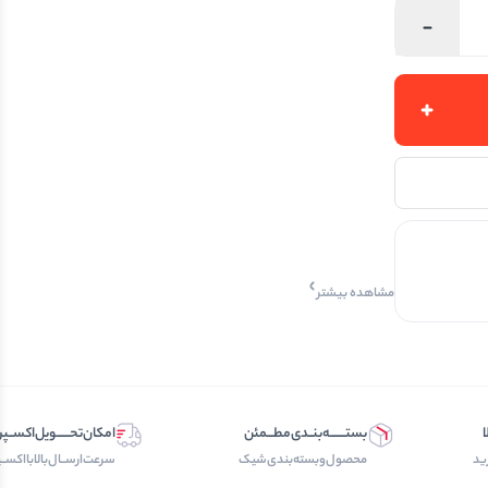
مشاهده بیشتر
ا
بستـــــــه‌بنــدی‌مطـــمئن
امکان‌تحــــــویل‌اکســ
ید
محصول‌و‌بسته‌بندی‌‌شیک
سرعت‌ارســال‌بالابااکسـ