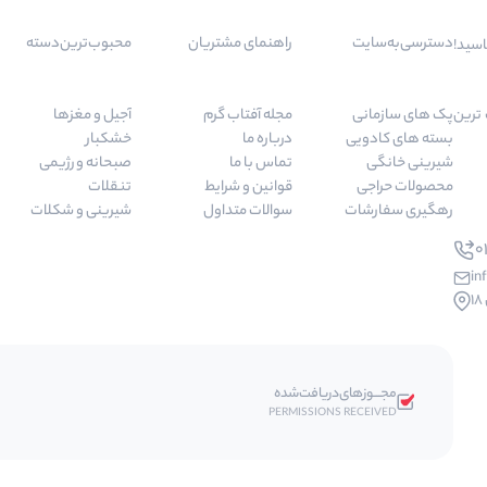
دسترسی‌به‌سایت
راهنمای مشتریان
محبوب‌ترین‌دسته‌
اسید!
 مرغوب ترین
پک های سازمانی
مجله آفتاب گرم
آجیل و مغزها
بسته های کادویی
درباره ما
خشکبار
شیرینی خانگی
تماس با ما
صبحانه و رژیمی
محصولات حراجی
قوانین و شرایط
تنقلات
رهگیری سفارشات
سوالات متداول
شیرینی و شکلات
01
in
مجـــوز‌های‌دریافت‌شده
PERMISSIONS RECEIVED