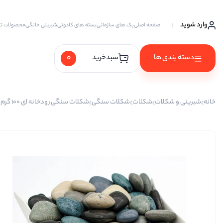
وارد شوید
صفحه اصلی
پک های سازمانی
بسته های کادوئی
شیرینی خانگی
محصولات ت
0
دسته بندی ها
سبدخرید
آجیل ها
خانه
شیرینی و شکلات
شکلات
شکلات سنگی
شکلات سنگی رودخانه ای 100 گرم
آجیل خام
آجیل چهار مغز
آجیل سه مغز
آجیل شیرین
آجیل مخلوط
پسته
پسته احمد آقایی