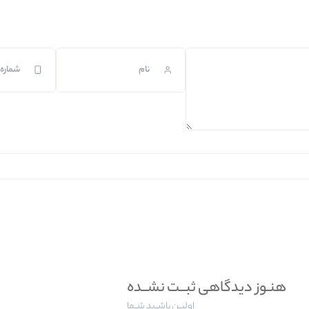
هنـوز دیدگاهی ثبــت نشــده
اولیــن باشــید شــما