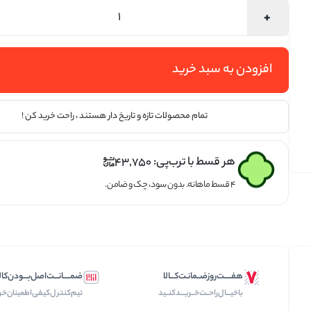
تخمه ها
افزودن به سبد خرید
تمام محصولات تازه و تاریخ دار هستند ، راحت خرید کن !
هر قسط با ترب‌پی:
43,750
۴ قسط ماهانه. بدون سود، چک و ضامن.
هفـــــت‌روز‌ضــمانـت‌کـــالا
ضمـــــانـــت‌اصل‌بـــودن‌کال
با‌خیـــال‌راحــت‌‌‌خــریـــد‌کنــید
تیم‌کنترل‌کیفی‌اطمینان‌خر