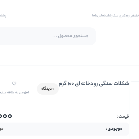
خفیفی
رهگیری سفارشات
تماس‌با‌ما
پشتی
پسته اکبری
پسته فندقی
شکلات سنگی رودخانه ای 100 گرم
بادام
0 دیدگاه
افزودن به علاقه مندی
بادام هندی
بادام درختی
000
بادام زمینی
بادام زمینی روکش دار
مو