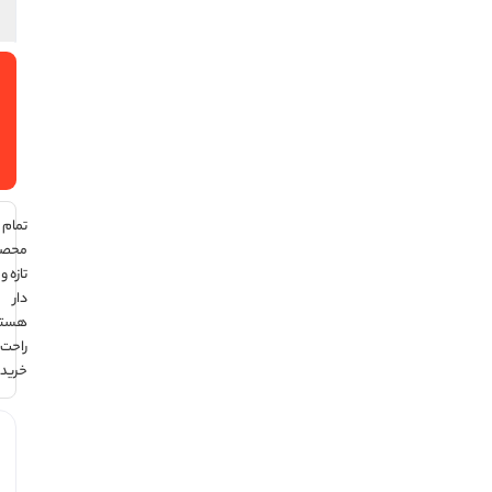
افزودن
به سبد
خرید
تمام
محصولات
تازه و تاریخ
دار
هستند ،
راحت
خرید کن !
هر قسط با
ترب‌پی: