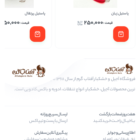
پاستیل پرتقال
پاستیل
250,000
250
فروشگاه آجیل و خشکبار آفتاب گرم از سال 1368 تا به امروز، عرضه کننده مرغوب
ار، انواع تنقلات، ادویه و باکس کادویی است.
ارســال‌سریع‌روزانه
ارسال‌با‌پست‌و‌تیپاکس
پیگیری‌آنلاین‌سفارش
مشاهده‌وضعیت‌سفارش