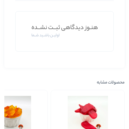
 دیدگاهی ثبــت نشــده
اولیــن باشــید شــما