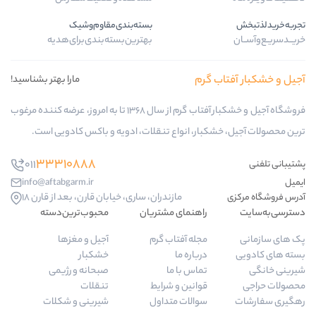
بسته‌بندی‌مقاوم‌وشیک
بهترین‌بسته‌بندی‌برای‌هدیه
گرم
مارا بهتر بشناسید!
فروشگاه آجیل و خشکبار آفتاب گرم از سال 1368 تا به امروز، عرضه کننده مرغوب
ار، انواع تنقلات، ادویه و باکس کادویی است.
33310888
011
info@aftabgarm.ir
مازندران، ساری، خیابان قارن، بعد از قارن 18
راهنمای مشتریان
محبوب‌ترین‌دسته‌
مجله آفتاب گرم
آجیل و مغزها
درباره ما
خشکبار
تماس با ما
صبحانه و رژیمی
قوانین و شرایط
تنقلات
سوالات متداول
شیرینی و شکلات