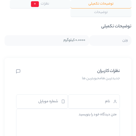
یلی
نظرات
0
0.0000 کیلوگرم
بترین ها