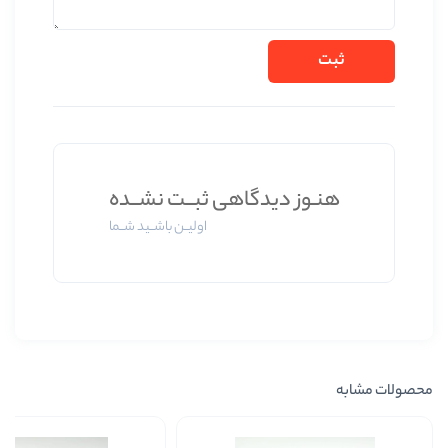
وز دیدگاهی ثبــت نشــده
اولیــن باشــید شــما