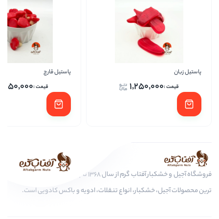
پاستیل قارچ
پاس
1,250,000
1,250,
فروشگاه آجیل و خشکبار آفتاب گرم از سال 1368 تا به امروز، عرضه کننده مرغوب
کبار، انواع تنقلات، ادویه و باکس کادویی است.