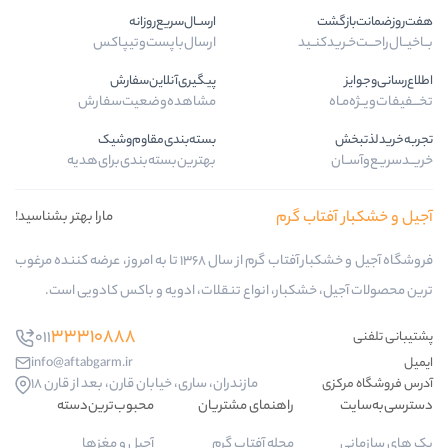
ارســال‌سریع‌روزانه
ـید
ارسال‌با‌پست‌و‌تیپاکس
پیگیری‌آنلاین‌سفارش
مشاهده‌وضعیت‌سفارش
بسته‌بندی‌مقاوم‌وشیک
بهترین‌بسته‌بندی‌برای‌هدیه
ب گرم
مارا بهتر بشناسید!
فروشگاه آجیل و خشکبار آفتاب گرم از سال 1368 تا به امروز، عرضه کننده مرغوب
کبار، انواع تنقلات، ادویه و باکس کادویی است.
33310888
011
info@aftabgarm.ir
مازندران، ساری، خیابان قارن، بعد از قارن 18
راهنمای مشتریان
محبوب‌ترین‌دسته‌
مجله آفتاب گرم
آجیل و مغزها