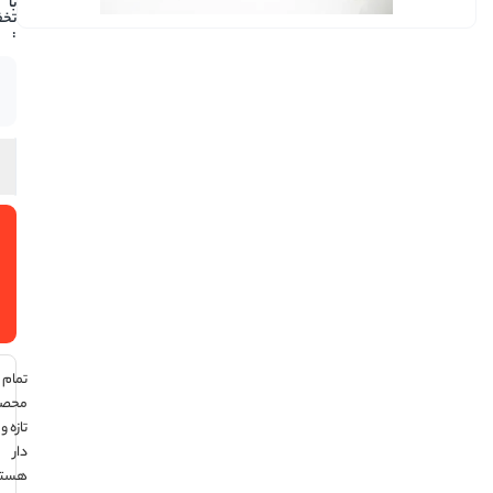
112,100
موجود
در انبار
افزودن
به سبد
خرید
تمام
محصولات
تازه و تاریخ
دار
هستند ،