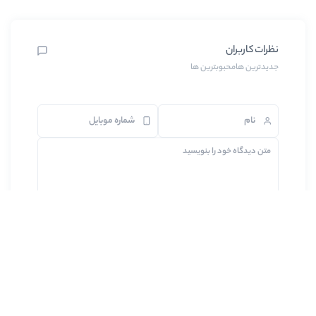
بترین ها