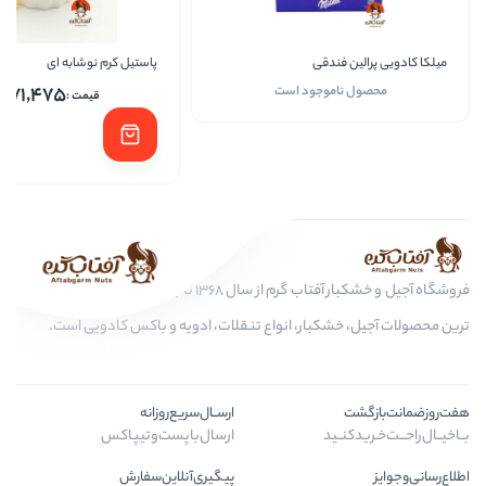
قی
پاستیل کرم نوشابه ای
پاستی
171,475
وجود است
فروشگاه آجیل و خشکبار آفتاب گرم از سال 1368 تا به امروز، عرضه کننده مرغوب
بار، انواع تنقلات، ادویه و باکس کادویی است.
ارســال‌سریع‌روزانه
ارسال‌با‌پست‌و‌تیپاکس
پیگیری‌آنلاین‌سفارش