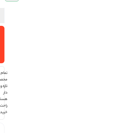
افزودن
به سبد
خرید
تمام
محصولات
تازه و تاریخ
دار
هستند ،
راحت
خرید کن !
هر قسط با