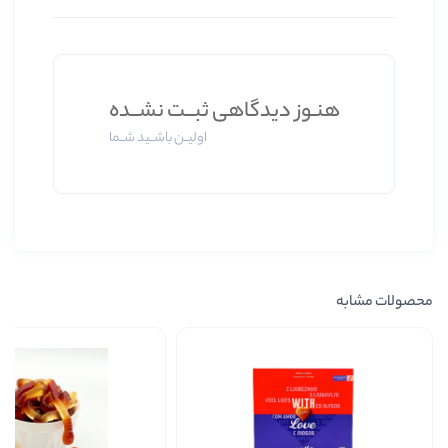
 دیدگاهی ثبــت نشــده
اولیــن باشــید شــما