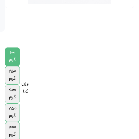
عدد در
|
انبار
250
موجود
گرم
است
|
500
گرم
|
100
750
گرم
گرم
|
250
1
گرم
کیلوگرم
وزن:
500
(g)
گرم
750
گرم
1000
گرم