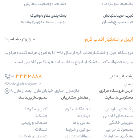
مشاهده‌وضعیت‌سفارش
بسته‌بندی‌مقاوم‌وشیک
بهترین‌بسته‌بندی‌برای‌هدیه
گرم
مارا بهتر بشناسید!
فروشگاه آجیل و خشکبار آفتاب گرم از سال 1368 تا به امروز، عرضه کننده مرغوب
بار، انواع تنقلات، ادویه و باکس کادویی است.
33310888
011
info@aftabgarm.ir
مازندران، ساری، خیابان قارن، بعد از قارن 18
راهنمای مشتریان
محبوب‌ترین‌دسته‌
مجله آفتاب گرم
آجیل و مغزها
درباره ما
خشکبار
تماس با ما
صبحانه و رژیمی
قوانین و شرایط
تنقلات
سوالات متداول
شیرینی و شکلات