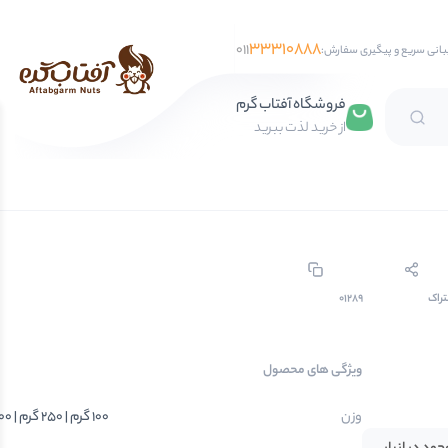
33310888
011
بانی سریع و پیگیری سفارش:
فروشگاه آفتاب گرم
از خرید لذت ببرید
تخمه آفتابگردان
تخمه کدو
تخمه جابانی
تخمه هندوانه
راک
01289
فندق
ویژگی های محصول
مغز فندق
فندق با پوست
وزن
100 گرم | 250 گرم | 500 گرم | 750 گرم | 1 کیلوگرم