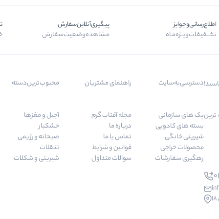
اطلاع‌رسانی‌و‌جوایز
پیگیری‌آنلاین‌سفارش
ت
تخـــفیفات‌ویــژه‌مـاه
مشاهده‌وضعیت‌سفارش
خر
دسترسی‌به‌سایت
راهنمای مشتریان
محبوب‌ترین‌دسته‌
اسید!
 مرغوب ترین
پک های سازمانی
مجله آفتاب گرم
آجیل و مغزها
بسته های کادویی
درباره ما
خشکبار
شیرینی خانگی
تماس با ما
صبحانه و رژیمی
محصولات حراجی
قوانین و شرایط
تنقلات
رهگیری سفارشات
سوالات متداول
شیرینی و شکلات
01
in