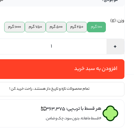
مو
تخمه ها
وزن: (g)
100 گرم
250 گرم
500 گرم
750 گرم
1000 گرم
افزودن به سبد خرید
تمام محصولات تازه و تاریخ دار هستند ، راحت خرید کن !
هر قسط با ترب‌پی:
363,375
۴ قسط ماهانه. بدون سود، چک و ضامن.