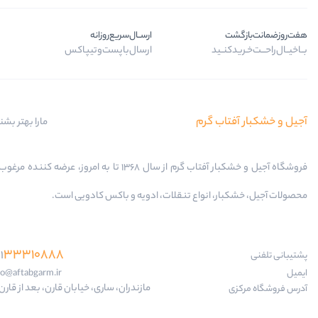
هفت‌روز‌ضمانت‌بازگشت
ارســال‌سریع‌روزانه
بــا‌خیــال‌راحـــت‌خـرید‌کنــید
ارسال‌با‌پست‌و‌تیپاکس
آجیل و خشکبار آفتاب گرم
مارا بهتر بشن
فروشگاه آجیل و خشکبار آفتاب گرم از سال 1368 تا به امروز، عرضه کننده
محصولات آجیل، خشکبار، انواع تنقلات، ادویه و باکس کادویی است.
33310888
1
پشتیبانی تلفنی
ایمیل
fo@aftabgarm.ir
مازندران، ساری، خیابان قارن، بعد از قارن 18
آدرس‌ فروشگاه مرکزی