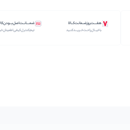
هفـــــت‌روز‌ضــمانـت‌کـــالا
ضمـــــانـــت‌اصل‌بـــودن‌کال
با‌خیـــال‌راحــت‌‌‌خــریـــد‌کنــید
تیم‌کنترل‌کیفی‌اطمینان‌خر