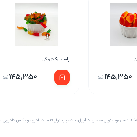
ی
پاستیل کرم رنگی
145,350
145,350