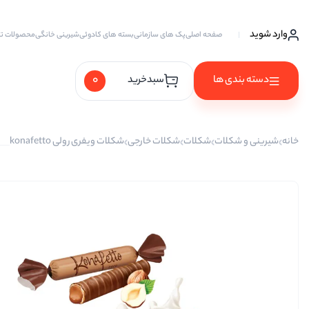
وارد شوید
صفحه اصلی
پک های سازمانی
بسته های کادوئی
شیرینی خانگی
محصولات ت
0
دسته بندی ها
سبدخرید
آجیل ها
خانه
شیرینی و شکلات
شکلات
شکلات خارجی
شکلات ویفری رولی konafetto
آجیل خام
آجیل چهار مغز
آجیل سه مغز
آجیل شیرین
آجیل مخلوط
پسته
پسته احمد آقایی