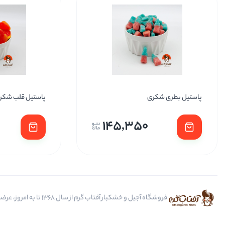
پاستیل بطری شکری
پاستیل قلب شکر
145,350
فروشگاه آجیل و خشکبار آفتاب گرم از سال 1368 تا به امروز، عرضه کننده مرغوب ترین محصولات آجیل، خشکبار، انواع تنقلات، ادویه و باکس کادویی است.