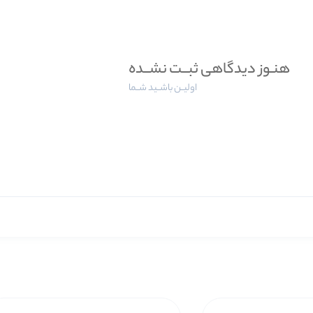
هنـوز دیدگاهی ثبــت نشــده
اولیــن باشــید شــما