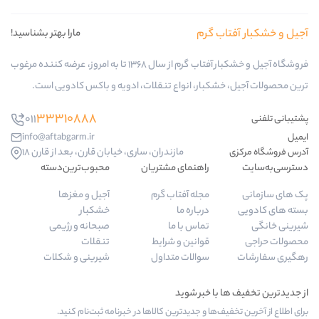
 گرم
مارا بهتر بشناسید!
فروشگاه آجیل و خشکبار آفتاب گرم از سال 1368 تا به امروز، عرضه کننده مرغوب
بار، انواع تنقلات، ادویه و باکس کادویی است.
33310888
011
info@aftabgarm.ir
مازندران، ساری، خیابان قارن، بعد از قارن 18
راهنمای مشتریان
محبوب‌ترین‌دسته‌
مجله آفتاب گرم
آجیل و مغزها
درباره ما
خشکبار
تماس با ما
صبحانه و رژیمی
قوانین و شرایط
تنقلات
سوالات متداول
شیرینی و شکلات
ها و جدیدترین کالاها در خبرنامه ثبت‌نام کنید.