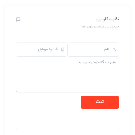
رین ها