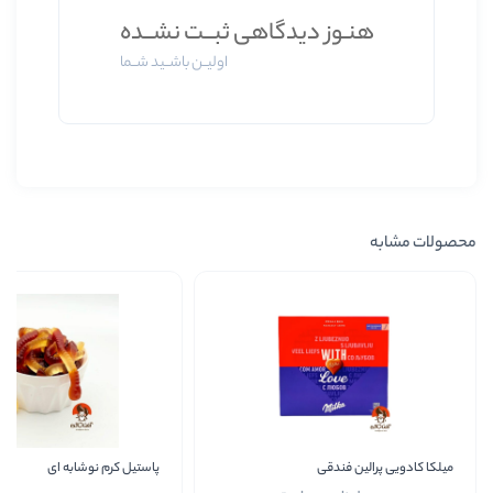
ز دیدگاهی ثبــت نشــده
اولیــن باشــید شــما
دقی
پاستیل کرم نوشابه ای
میلکا