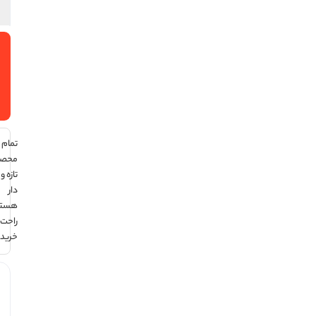
افزودن
به سبد
خرید
تمام
محصولات
تازه و تاریخ
دار
هستند ،
راحت
خرید کن !
هر قسط
با ترب‌پی: