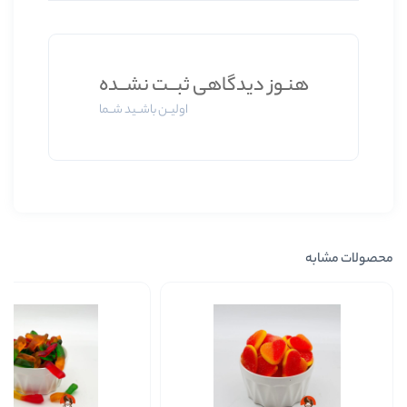
وز دیدگاهی ثبــت نشــده
اولیــن باشــید شــما