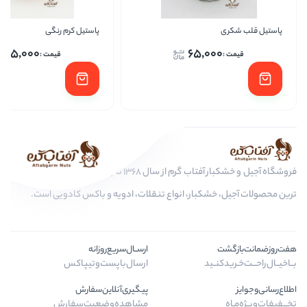
میل
پاستیل کرم رنگی
65,000
65,0
ا
فروشگاه آجیل و خشکبار آفتاب گرم از سال 1368 تا به امروز، عرضه کننده مرغوب
کبار، انواع تنقلات، ادویه و باکس کادویی است.
ارســال‌سریع‌روزانه
ـید
ارسال‌با‌پست‌و‌تیپاکس
پیگیری‌آنلاین‌سفارش
مشاهده‌وضعیت‌سفارش