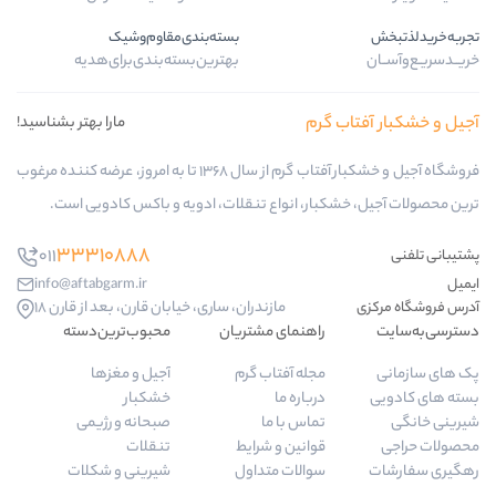
بسته‌بندی‌مقاوم‌وشیک
بهترین‌بسته‌بندی‌برای‌هدیه
ب گرم
مارا بهتر بشناسید!
فروشگاه آجیل و خشکبار آفتاب گرم از سال 1368 تا به امروز، عرضه کننده مرغوب
کبار، انواع تنقلات، ادویه و باکس کادویی است.
33310888
011
info@aftabgarm.ir
مازندران، ساری، خیابان قارن، بعد از قارن 18
راهنمای مشتریان
محبوب‌ترین‌دسته‌
مجله آفتاب گرم
آجیل و مغزها
درباره ما
خشکبار
تماس با ما
صبحانه و رژیمی
قوانین و شرایط
تنقلات
سوالات متداول
شیرینی و شکلات