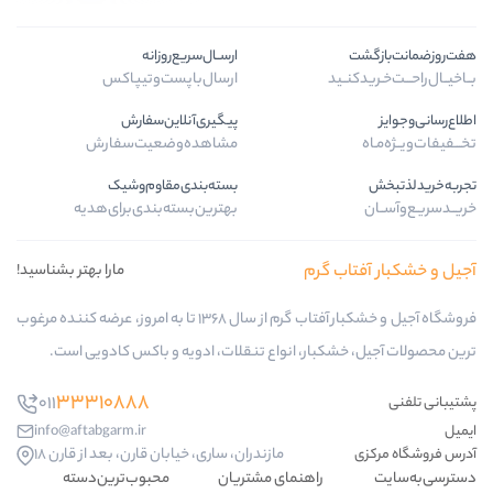
ارســال‌سریع‌روزانه
ارسال‌با‌پست‌و‌تیپاکس
پیگیری‌آنلاین‌سفارش
مشاهده‌وضعیت‌سفارش
بسته‌بندی‌مقاوم‌وشیک
بهترین‌بسته‌بندی‌برای‌هدیه
م
مارا بهتر بشناسید!
فروشگاه آجیل و خشکبار آفتاب گرم از سال 1368 تا به امروز، عرضه کننده مرغوب
، انواع تنقلات، ادویه و باکس کادویی است.
33310888
011
info@aftabgarm.ir
مازندران، ساری، خیابان قارن، بعد از قارن 18
اهنمای مشتریان
محبوب‌ترین‌دسته‌