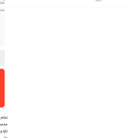
های
محصول
فقط 2
عدد در
انبار
موجود
است
افزودن
به سبد
خرید
تمام
محصولات
تازه و تاریخ