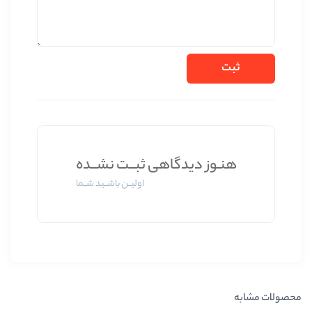
دیدگاهی ثبــت نشــده
اولیــن باشــید شــما