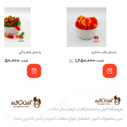
پاستیل کرم رنگی
پاستیل ک
1,250,000
1,2
فروشگاه آجیل و خشکبار آفتاب گرم از سال 1368 تا به امروز، عرضه کننده مرغوب
، انواع تنقلات، ادویه و باکس کادویی است.