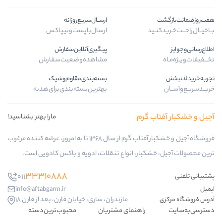
ارســال‌سریع‌روزانه
ید
ارسال‌با‌پست‌و‌تیپاکس
پیگیری‌آنلاین‌سفارش
مشاهده‌وضعیت‌سفارش
بسته‌بندی‌مقاوم‌وشیک
بهترین‌بسته‌بندی‌برای‌هدیه
 گرم
مارا بهتر بشناسید!
فروشگاه آجیل و خشکبار آفتاب گرم از سال 1368 تا به امروز، عرضه کننده مرغوب
کبار، انواع تنقلات، ادویه و باکس کادویی است.
33310888
011
info@aftabgarm.ir
مازندران، ساری، خیابان قارن، بعد از قارن 18
راهنمای مشتریان
محبوب‌ترین‌دسته‌