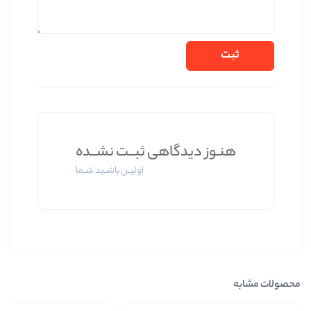
ز دیدگاهی ثبــت نشــده
اولیــن باشــید شــما