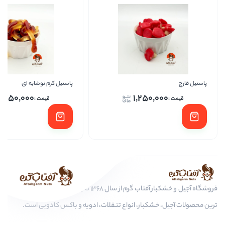
پاستیل کرم نوشابه ای
پاس
1,250,000
1,250
فروشگاه آجیل و خشکبار آفتاب گرم از سال 1368 تا به امروز، عرضه کننده مرغوب
کبار، انواع تنقلات، ادویه و باکس کادویی است.