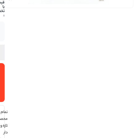
197,600
موجود
در انبار
افزودن
به سبد
خرید
تمام
محصولات
تازه و تاریخ
دار