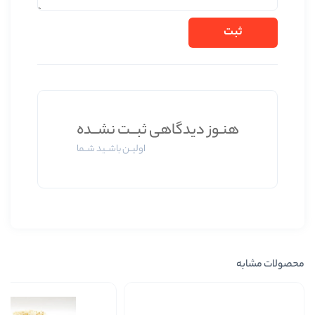
دیدگاهی ثبــت نشــده
اولیــن باشــید شــما