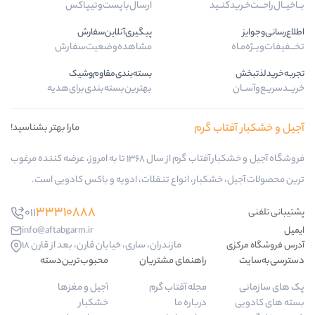
ارسال‌با‌پست‌و‌تیپاکس
پیگیری‌آنلاین‌سفارش
مشاهده‌وضعیت‌سفارش
بسته‌بندی‌مقاوم‌وشیک
بهترین‌بسته‌بندی‌برای‌هدیه
م
مارا بهتر بشناسید!
فروشگاه آجیل و خشکبار آفتاب گرم از سال 1368 تا به امروز، عرضه کننده مرغوب
، انواع تنقلات، ادویه و باکس کادویی است.
33310888
011
info@aftabgarm.ir
مازندران، ساری، خیابان قارن، بعد از قارن 18
هنمای مشتریان
محبوب‌ترین‌دسته‌
له آفتاب گرم
آجیل و مغزها
باره ما
خشکبار