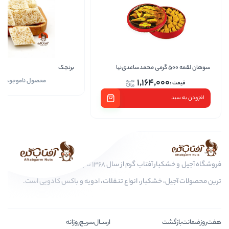
برنجک
سوهان گل 500 گرمی محمد
1,
محصول ناموجود است
فروشگاه آجیل و خشکبار آفتاب گرم از سال 1368 تا به امروز، عرضه کننده مرغوب
، انواع تنقلات، ادویه و باکس کادویی است.
ارســال‌سریع‌روزانه