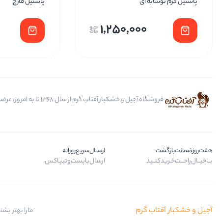
پاستیل کرم نوشابه ای
پاستیل قارچ
1,250,000
فروشگاه آجیل و خشکبار آفتاب گرم از سال 1368 تا به امروز، عرضه کننده مرغوب ترین محصولات آجیل، خشکبار، انواع تنقلات، ادویه و باکس کادویی است.
هفت‌روز‌ضمانت‌بازگشت
ارســال‌سریع‌روزانه
بــا‌خیــال‌راحـــت‌خـرید‌کنــید
ارسال‌با‌پست‌و‌تیپاکس
آجیل و خشکبار آفتاب گرم
مارا بهتر بشن