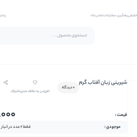
خفیفی
رهگیری سفارشات
تماس‌با‌ما
پشتی
پسته اکبری
پسته فندقی
شیرینی زبان آفتاب گرم
بادام
0 دیدگاه
افزودن به علاقه مندی
اشتراک
بادام هندی
بادام درختی
,000
بادام زمینی
بادام زمینی روکش دار
فقط 2 عدد در انبار موجود است