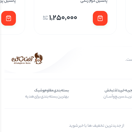
پاستیل کرم رنگی
پاستیل پر
1,250,000
جربه‌خرید‌لذتبخش
بسته‌بندی‌مقاوم‌وشیک
یــد‌سریـع‌و‌آســان
بهترین‌بسته‌بندی‌برای‌هدیه
از جدیدترین تخفیف ها با خبر شوید