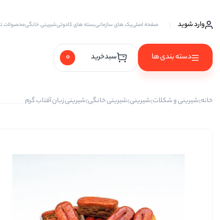
وارد شوید
صفحه اصلی
پک های سازمانی
بسته های کادوئی
شیرینی خانگی
محصولات ت
0
دسته بندی ها
سبدخرید
آجیل ها
خانه
شیرینی و شکلات
شیرینی
شیرینی خانگی
شیرینی زبان آفتاب گرم
آجیل خام
آجیل چهار مغز
آجیل سه مغز
آجیل شیرین
آجیل مخلوط
پسته
پسته احمد آقایی