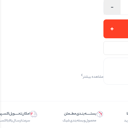
مشاهده بیشتر
ا
بستـــــــه‌بنــدی‌مطـــمئن
امکان‌تحــــــویل‌اکســ
ید
محصول‌و‌بسته‌بندی‌‌شیک
سرعت‌ارســال‌بالابااکسـ