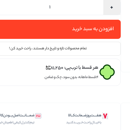
تخمه ها
افزودن به سبد خرید
تمام محصولات تازه و تاریخ دار هستند ، راحت خرید کن !
هر قسط با ترب‌پی:
81,250
۴ قسط ماهانه. بدون سود، چک و ضامن.
هفـــــت‌روز‌ضــمانـت‌کـــالا
ضمـــــانـــت‌اصل‌بـــودن‌کال
با‌خیـــال‌راحــت‌‌‌خــریـــد‌کنــید
تیم‌کنترل‌کیفی‌اطمینان‌خر