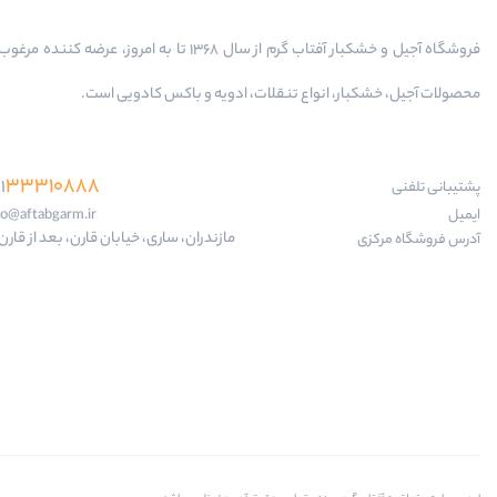
فروشگاه آجیل و خشکبار آفتاب گرم از سال 1368 تا به امروز، عرضه کننده
محصولات آجیل، خشکبار، انواع تنقلات، ادویه و باکس کادویی است.
33310888
1
پشتیبانی تلفنی
ایمیل
fo@aftabgarm.ir
مازندران، ساری، خیابان قارن، بعد از قارن 18
آدرس‌ فروشگاه مرکزی