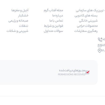
 مرغوب ترین
پک های سازمانی
مجله آفتاب گرم
آجیل و مغزها
بسته های کادویی
درباره ما
خشکبار
شیرینی خانگی
تماس با ما
صبحانه و رژیمی
محصولات حراجی
قوانین و شرایط
تنقلات
رهگیری سفارشات
سوالات متداول
شیرینی و شکلات
01
in
مجـــوز‌های‌دریافت‌شده
PERMISSIONS RECEIVED