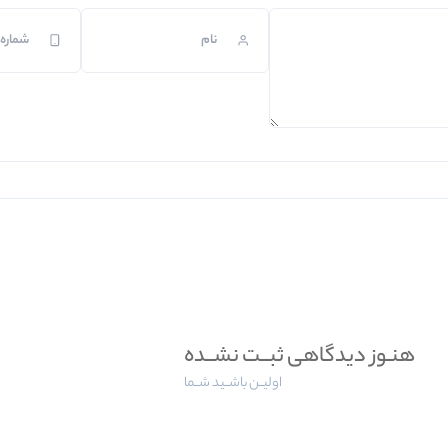
هنـوز دیدگاهی ثبــت نشــده
اولیــن باشــید شــما