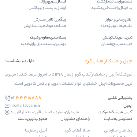
ارســال‌سریع‌روزانه
ارسال‌با‌پست‌و‌تیپاکس
پیگیری‌آنلاین‌سفارش
مشاهده‌وضعیت‌سفارش
بسته‌بندی‌مقاوم‌وشیک
بهترین‌بسته‌بندی‌برای‌هدیه
رم
مارا بهتر بشناسید!
فروشگاه آجیل و خشکبار آفتاب گرم از سال 1368 تا به امروز، عرضه کننده مرغوب
ر، انواع تنقلات، ادویه و باکس کادویی است.
33310888
011
info@aftabgarm.ir
مازندران، ساری، خیابان قارن، بعد از قارن 18
اهنمای مشتریان
محبوب‌ترین‌دسته‌
جله آفتاب گرم
آجیل و مغزها