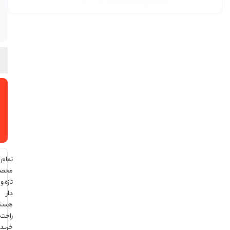
انبار
موجود
است
افزودن
به سبد
خرید
تمام
محصولات
تازه و تاریخ
دار
هستند ،
راحت
خرید کن !