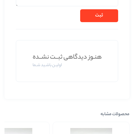
دیدگاهی ثبــت نشــده
اولیــن باشــید شــما