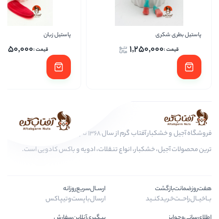
پاستیل زبان
پاستیل
1,250,000
1,25
فروشگاه آجیل و خشکبار آفتاب گرم از سال 1368 تا به امروز، عرضه کننده مرغوب
ار، انواع تنقلات، ادویه و باکس کادویی است.
ارســال‌سریع‌روزانه
ارسال‌با‌پست‌و‌تیپاکس
پیگیری‌آنلاین‌سفارش