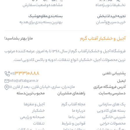
مشاهده‌وضعیت‌سفارش
بسته‌بندی‌مقاوم‌وشیک
بهترین‌بسته‌بندی‌برای‌هدیه
گرم
مارا بهتر بشناسید!
فروشگاه آجیل و خشکبار آفتاب گرم از سال 1368 تا به امروز، عرضه کننده مرغوب
ار، انواع تنقلات، ادویه و باکس کادویی است.
33310888
011
info@aftabgarm.ir
مازندران، ساری، خیابان قارن، بعد از قارن 18
راهنمای مشتریان
محبوب‌ترین‌دسته‌
مجله آفتاب گرم
آجیل و مغزها
درباره ما
خشکبار
تماس با ما
صبحانه و رژیمی
قوانین و شرایط
تنقلات