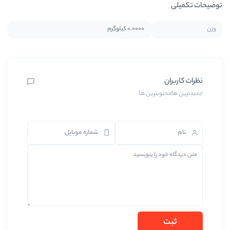
0.0000 کیلوگرم
ین ها