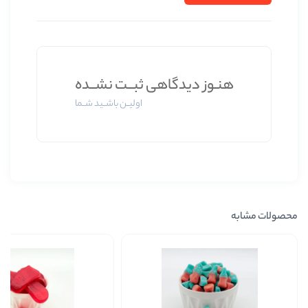
 دیدگاهی ثبــت نشــده
اولیــن باشــید شــما