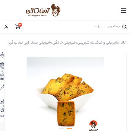
0
رینی
شیرینی خانگی
شیرینی پسته ایی آفتاب گرم
شیرینی
پسته
افزودن
0
ایی
به
دیدگاه
00905
اشتراک
آفتاب
علاقه
مندی
گرم
390,000
ویژگی
های
390,000
محصول
فقط 1