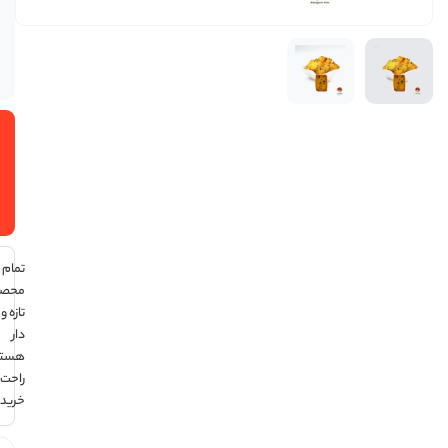
عدد در
انبار
موجود
است
افزودن
به سبد
خرید
تمام
محصولات
تازه و تاریخ
دار
هستند ،
راحت
خرید کن !